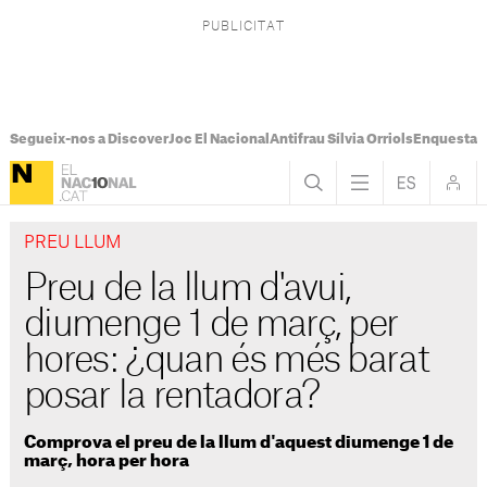
Segueix-nos a Discover
Joc El Nacional
Antifrau Sílvia Orriols
Enquesta F
PREU LLUM
Preu de la llum d'avui,
diumenge 1 de març, per
hores: ¿quan és més barat
posar la rentadora?
Comprova el preu de la llum d'aquest diumenge 1 de
març, hora per hora