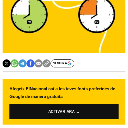
SEGUIR A
Afegeix ElNacional.cat a les teves fonts preferides de
Google de manera gratuïta
ACTIVAR ARA →