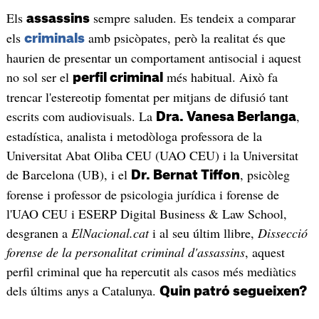
Els
sempre saluden. Es tendeix a comparar
assassins
els
amb psicòpates, però la realitat és que
criminals
haurien de presentar un comportament antisocial i aquest
no sol ser el
més habitual. Això fa
perfil criminal
trencar l'estereotip fomentat per mitjans de difusió tant
escrits com audiovisuals. La
,
Dra. Vanesa Berlanga
estadística, analista i metodòloga professora de la
Universitat Abat Oliba CEU (UAO CEU) i la Universitat
de Barcelona (UB), i el
, psicòleg
Dr. Bernat Tiffon
forense i professor de psicologia jurídica i forense de
l'UAO CEU i ESERP Digital Business & Law School,
desgranen a
ElNacional.cat
i al seu últim llibre,
Dissecció
forense de la personalitat criminal d'assassins
, aquest
perfil criminal que ha repercutit als casos més mediàtics
dels últims anys a Catalunya.
Quin patró segueixen?