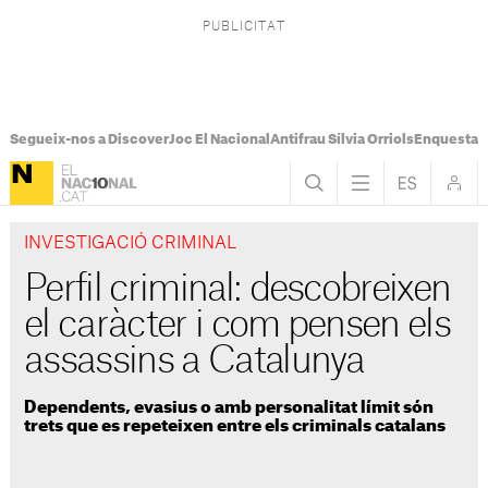
Segueix-nos a Discover
Joc El Nacional
Antifrau Sílvia Orriols
Enquesta F
INVESTIGACIÓ CRIMINAL
Perfil criminal: descobreixen
el caràcter i com pensen els
assassins a Catalunya
Dependents, evasius o amb personalitat límit són
trets que es repeteixen entre els criminals catalans