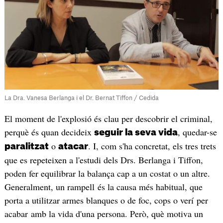
La Dra. Vanesa Berlanga i el Dr. Bernat Tiffon / Cedida
El moment de l'explosió és clau per descobrir el criminal,
perquè és quan decideix
, quedar-se
seguir la seva vida
o
. I, com s'ha concretat, els tres trets
paralitzat
atacar
que es repeteixen a l'estudi dels Drs. Berlanga i Tiffon,
poden fer equilibrar la balança cap a un costat o un altre.
Generalment, un rampell és la causa més habitual, que
porta a utilitzar armes blanques o de foc, cops o verí per
acabar amb la vida d'una persona. Però, què motiva un