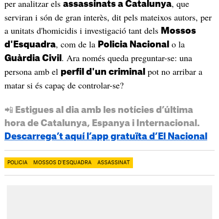
per analitzar els
, que
assassinats a Catalunya
serviran i són de gran interès, dit pels mateixos autors, per
a unitats d'homicidis i investigació tant dels
Mossos
, com de la
o la
d'Esquadra
Policia Nacional
. Ara només queda preguntar-se: una
Guàrdia Civil
persona amb el
pot no arribar a
perfil d'un criminal
matar si és capaç de controlar-se?
📲 Estigues al dia amb les notícies d’última
hora de Catalunya, Espanya i Internacional.
Descarrega’t aquí l’app gratuïta d’El Nacional
POLICIA
MOSSOS D'ESQUADRA
ASSASSINAT