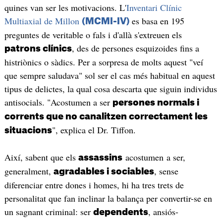
quines van ser les motivacions. L'
Inventari Clínic
Multiaxial de Millon
es basa en 195
(MCMI-IV)
preguntes de veritable o fals i d'allà s'extreuen els
, des de persones esquizoides fins a
patrons clínics
histriònics o sàdics. Per a sorpresa de molts aquest "veí
que sempre saludava" sol ser el cas més habitual en aquest
tipus de delictes, la qual cosa descarta que siguin individus
antisocials. "Acostumen a ser
persones normals i
corrents que no canalitzen correctament les
", explica el Dr. Tiffon.
situacions
Així, sabent que els
acostumen a ser,
assassins
generalment,
, sense
agradables i sociables
diferenciar entre dones i homes, hi ha tres trets de
personalitat que fan inclinar la balança per convertir-se en
un sagnant criminal: ser
, ansiós-
dependents