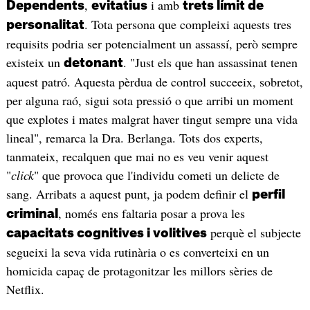
,
i amb
Dependents
evitatius
trets límit de
. Tota persona que compleixi aquests tres
personalitat
requisits podria ser potencialment un assassí, però sempre
existeix un
. "Just els que han assassinat tenen
detonant
aquest patró. Aquesta pèrdua de control succeeix, sobretot,
per alguna raó, sigui sota pressió o que arribi un moment
que explotes i mates malgrat haver tingut sempre una vida
lineal", remarca la Dra. Berlanga. Tots dos experts,
tanmateix, recalquen que mai no es veu venir aquest
"
click
" que provoca que l'individu cometi un delicte de
sang. Arribats a aquest punt, ja podem definir el
perfil
, només ens faltaria posar a prova les
criminal
perquè el subjecte
capacitats cognitives i volitives
segueixi la seva vida rutinària o es converteixi en un
homicida capaç de protagonitzar les millors sèries de
Netflix.