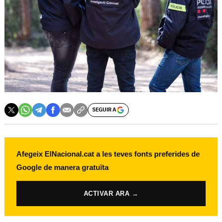
SEGUIR A
Afegeix ElNacional.cat a les teves fonts preferides de
Google de manera gratuïta
ACTIVAR ARA →