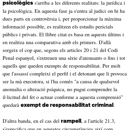
s'arriba a les diferents realitats: la jurídica i
psicològics
la psicològica. En aquesta fase ja s'entra al judici on hi ha
dues parts en controvèrsia i, per proporcionar la màxima
informació possible, es realitzen els estudis pericials
públics i privats. El llibre citat es basa en aquests últims i
en realitza una comparativa amb els primers. D'allà
sorgeix el cop que, segons els articles 20 i 21 del Codi
Penal espanyol, s'extreuen una sèrie d'atenuants o fins i tot
aquells que queden exempts de responsabilitat. Per molt
que l'assassí compleixi el perfil i el detonant que li provoca
ser la mà executora, si l'ha comès "a causa de qualsevol
anomalia o alteració psíquica, no pugui comprendre la
il·licitud del fet o actuar conforme a aquesta comprensió"
quedarà
.
exempt de responsabilitat criminal
D'altra banda, en el cas del
, a l'article 21.3,
rampell
s'especifica que en aquestes circumstàncies així com