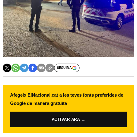
SEGUIR A
Afegeix ElNacional.cat a les teves fonts preferides de
Google de manera gratuïta
ACTIVAR ARA →