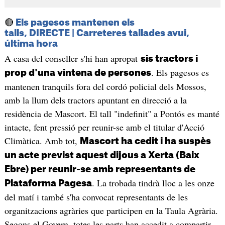
🔴
Els pagesos mantenen els
talls, DIRECTE | Carreteres tallades avui,
última hora
A casa del conseller s'hi han apropat
sis tractors i
. Els pagesos es
prop d'una vintena de persones
mantenen tranquils fora del cordó policial dels Mossos,
amb la llum dels tractors apuntant en direcció a la
residència de Mascort. El tall "indefinit" a Pontós es manté
intacte, fent pressió per reunir-se amb el titular d'Acció
Climàtica. Amb tot,
Mascort ha cedit i ha suspès
un acte previst aquest dijous a Xerta (Baix
Ebre) per reunir-se amb representants de
. La trobada tindrà lloc a les onze
Plataforma Pagesa
del matí i també s'ha convocat representants de les
organitzacions agràries que participen en la Taula Agrària.
Segons el Govern, totes les parts han accedit a compartir