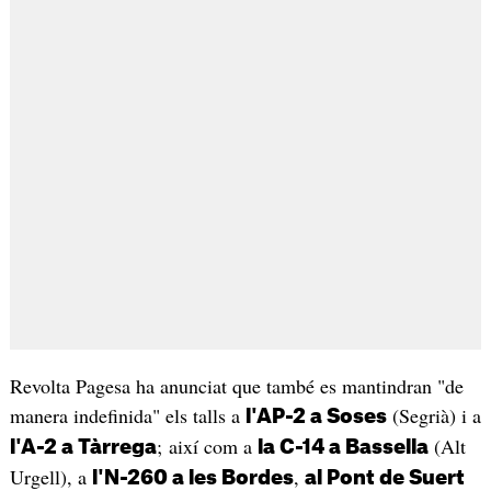
Revolta Pagesa ha anunciat que també es mantindran "de
manera indefinida" els talls a
(Segrià) i a
l'AP-2 a Soses
; així com a
(Alt
l'A-2 a Tàrrega
la C-14 a Bassella
Urgell), a
,
l'N-260 a les Bordes
al Pont de Suert