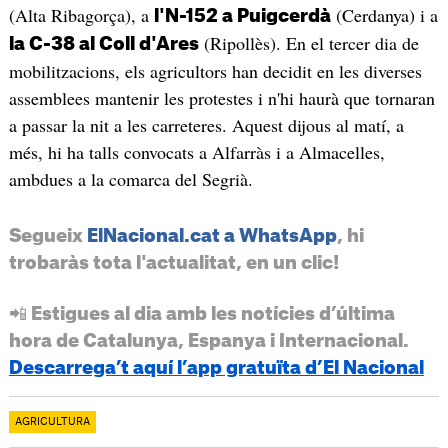
(Alta Ribagorça), a
(Cerdanya) i a
l'N-152 a Puigcerdà
(Ripollès). En el tercer dia de
la C-38 al Coll d'Ares
mobilitzacions, els agricultors han decidit en les diverses
assemblees mantenir les protestes i n'hi haurà que tornaran
a passar la nit a les carreteres. Aquest dijous al matí, a
més, hi ha talls convocats a Alfarràs i a Almacelles,
ambdues a la comarca del Segrià.
Segueix
ElNacional.cat a WhatsApp
, hi
trobaràs tota l'actualitat, en un clic!
📲 Estigues al dia amb les notícies d’última
hora de Catalunya, Espanya i Internacional.
Descarrega’t aquí l’app gratuïta d’El Nacional
AGRICULTURA