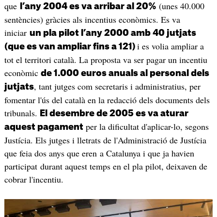
que
(unes 40.000
l’any 2004 es va arribar al 20%
sentències) gràcies als incentius econòmics. Es va
iniciar
un pla pilot l’any 2000 amb 40 jutjats
i es volia ampliar a
(que es van ampliar fins a 121)
tot el territori català. La proposta va ser pagar un incentiu
econòmic
de 1.000 euros anuals al personal dels
, tant jutges com secretaris i administratius, per
jutjats
fomentar l'ús del català en la redacció dels documents dels
tribunals.
El desembre de 2005 es va aturar
per la dificultat d'aplicar-lo, segons
aquest pagament
Justícia. Els jutges i lletrats de l'Administració de Justícia
que feia dos anys que eren a Catalunya i que ja havien
participat durant aquest temps en el pla pilot, deixaven de
cobrar l'incentiu.