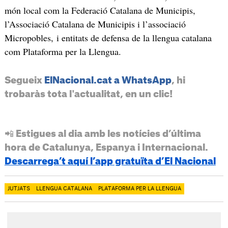
món local com la Federació Catalana de Municipis,
l’Associació Catalana de Municipis i l’associació
Micropobles, i entitats de defensa de la llengua catalana
com Plataforma per la Llengua.
Segueix
ElNacional.cat a WhatsApp
, hi
trobaràs tota l'actualitat, en un clic!
📲 Estigues al dia amb les notícies d’última
hora de Catalunya, Espanya i Internacional.
Descarrega’t aquí l’app gratuïta d’El Nacional
JUTJATS
LLENGUA CATALANA
PLATAFORMA PER LA LLENGUA