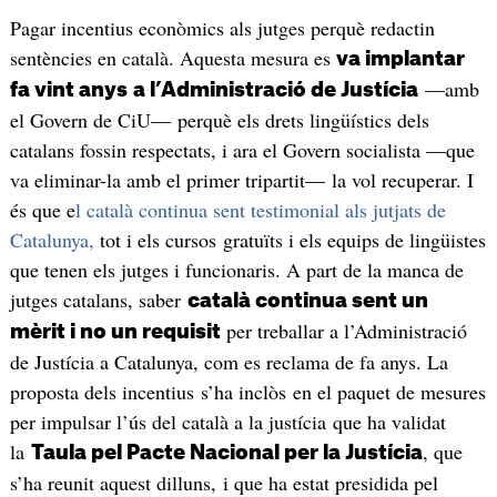
Pagar incentius econòmics als jutges perquè redactin
sentències en català. Aquesta mesura es
va implantar
—amb
fa vint anys
a l’Administració de Justícia
el Govern de CiU— perquè els drets lingüístics dels
catalans fossin respectats, i ara el Govern socialista —que
va eliminar-la amb el primer tripartit— la vol recuperar. I
és que e
l català continua sent testimonial als jutjats de
Catalunya,
tot i els cursos gratuïts i els equips de lingüistes
que tenen els jutges i funcionaris. A part de la manca de
jutges catalans, saber
català continua sent un
per treballar a l’Administració
mèrit i no un requisit
de Justícia a Catalunya, com es reclama de fa anys. La
proposta dels incentius s’ha inclòs en el paquet de mesures
per impulsar l’ús del català a la justícia que ha validat
la
, que
Taula pel Pacte Nacional per la Justícia
s’ha reunit aquest dilluns, i que ha estat presidida pel