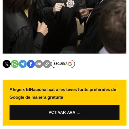
SEGUIR A
Afegeix ElNacional.cat a les teves fonts preferides de
Google de manera gratuïta
ACTIVAR ARA →