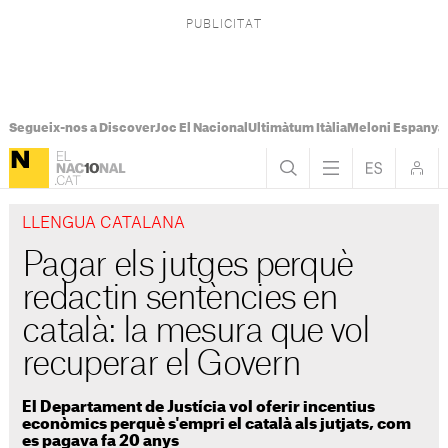
Segueix-nos a Discover
Joc El Nacional
Ultimàtum Itàlia
Meloni Espanya
LLENGUA CATALANA
Pagar els jutges perquè
redactin sentències en
català: la mesura que vol
recuperar el Govern
El Departament de Justícia vol oferir incentius
econòmics perquè s'empri el català als jutjats, com
es pagava fa 20 anys