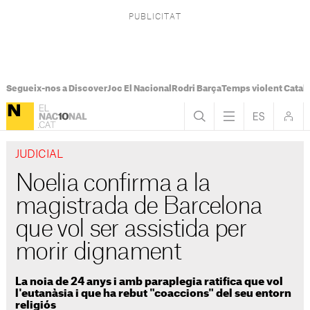
Segueix-nos a Discover
Joc El Nacional
Rodri Barça
Temps violent Catal
JUDICIAL
Noelia confirma a la
magistrada de Barcelona
que vol ser assistida per
morir dignament
La noia de 24 anys i amb paraplegia ratifica que vol
l'eutanàsia i que ha rebut "coaccions" del seu entorn
religiós