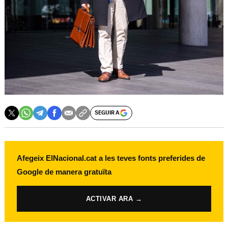
SEGUIR A
Afegeix ElNacional.cat a les teves fonts preferides de
Google de manera gratuïta
ACTIVAR ARA →