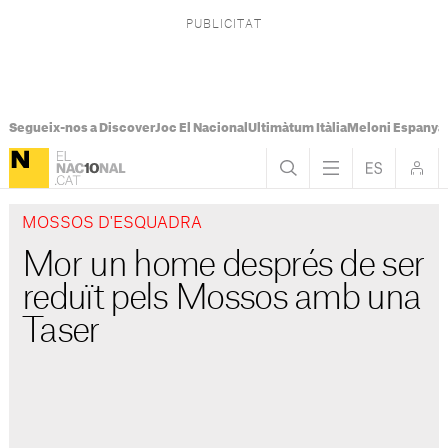
Segueix-nos a Discover
Joc El Nacional
Ultimàtum Itàlia
Meloni Espanya
MOSSOS D'ESQUADRA
Mor un home després de ser
reduït pels Mossos amb una
Taser