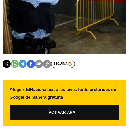
SEGUIR A
Afegeix ElNacional.cat a les teves fonts preferides de
Google de manera gratuïta
ACTIVAR ARA →