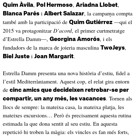
,
,
,
Quim Àvila
Pol Hermoso
Ariadna Llobet
i
, la campanya compta
Blanca Parés
Albert Salazar
també amb la participació de
—qui el
Quim Gutiérrez
2015 va protagonitzar
D’acord
, el primer curtmetratge
d’Estrella Damm—,
, i els
Georgina Amorós
fundadors de la marca de joieria masculina
,
TwoJeys
i
.
Biel Juste
Joan Margarit
Estrella Damm presenta una nova història d’estiu, fidel a
l’estil Mediterràniament. Aquest cop, el relat gira entorn
de
cinc amics que decideixen retrobar-se per
. Tornen als
compartir, un any més, les vacances
llocs de sempre: la mateixa casa, la mateixa platja, les
mateixes excursions… Però és precisament aquesta rutina
estimada la que dona sentit al seu estiu. En aquesta
repetició hi troben la màgia: els vincles es fan més forts,