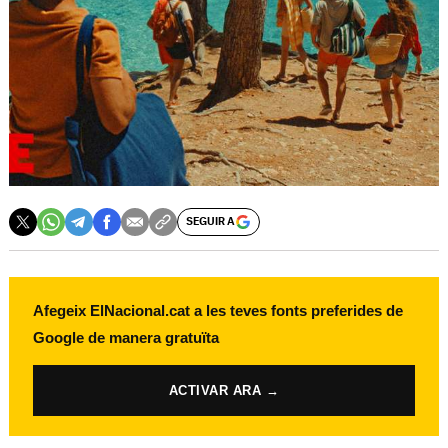
SEGUIR A
Afegeix ElNacional.cat a les teves fonts preferides de
Google de manera gratuïta
ACTIVAR ARA →