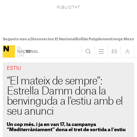
Segueix-nos a Discover
Joc El Nacional
Rufián Puigdemont
Jorge Messi
ESTIU
“El mateix de sempre”:
Estrella Damm dona la
benvinguda a l'estiu amb el
seu anunci
Un cop més, i ja en van 17, la campanya
“Mediterràniament” dona el tret de sortida a l'estiu