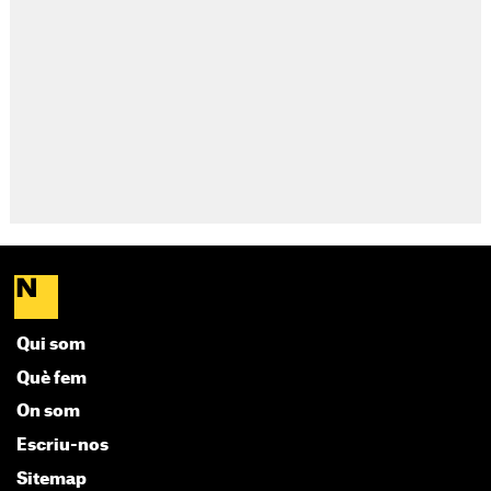
Qui som
Què fem
On som
Escriu-nos
Sitemap