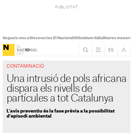
Segueix-nos a Discover
Joc El Nacional
Ultimàtum Itàlia
Marroc menors
CONTAMINACIÓ
Una intrusió de pols africana
dispara els nivells de
partícules a tot Catalunya
L’avís preventiu és la fase prèvia a la possibilitat
d’episodi ambiental