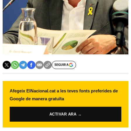
SEGUIR A
Afegeix ElNacional.cat a les teves fonts preferides de
Google de manera gratuïta
ACTIVAR ARA →