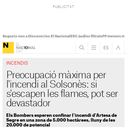
Segueix-nos a Discover
Joc El Nacional
ERC àudios filtrats
PP menors mi
INCENDIS
Preocupació màxima per
l'incendi al Solsonès: si
s'escapen les flames, pot ser
devastador
Els Bombers esperen confinar l'incendi d'Artesa de
Segre en una zona de 5.000 hectàrees, lluny de les
20.000 de potencial