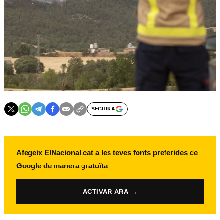
SEGUIR A
Afegeix ElNacional.cat a les teves fonts preferides de
Google de manera gratuïta
ACTIVAR ARA →