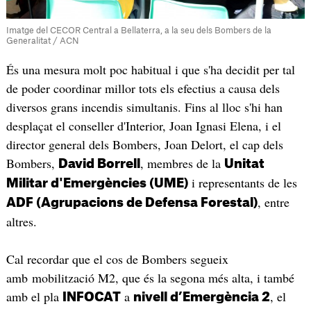
Imatge del CECOR Central a Bellaterra, a la seu dels Bombers de la
Generalitat / ACN
És una mesura molt poc habitual i que s'ha decidit per tal
de poder coordinar millor tots els efectius a causa dels
diversos grans incendis simultanis. Fins al lloc s'hi han
desplaçat el conseller d'Interior, Joan Ignasi Elena, i el
director general dels Bombers, Joan Delort, el cap dels
Bombers,
, membres de la
David Borrell
Unitat
i representants de les
Militar d'Emergències (UME)
, entre
ADF (Agrupacions de Defensa Forestal)
altres.
Cal recordar que el cos de Bombers segueix
amb mobilització M2, que és la segona més alta, i també
amb el pla
a
, el
INFOCAT
nivell d’Emergència 2