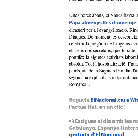
Unes hores abans, el Vaticà havia 
i
Papa almenys fins diumenge
dicasteri per a l'evangelització, Rin
Diaques. De moment, es desconeix 
celebrar la pregària de l'àngelus do
els seus dos secretaris, que li porte
pontífex fa algunes activitats labora
absolut. Tot i l'hospitalització, Fra
parròquia de la Sagrada Família, l'ú
segons ha explicat als mitjans italian
Romanelli.
Segueix
ElNacional.cat a W
l'actualitat, en un clic!
📲 Estigues al dia amb les n
Catalunya, Espanya i Inter
gratuïta d’El Nacional