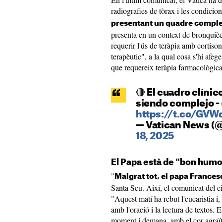
radiografies de tòrax i les condicio
presentant un quadre compl
presenta en un context de bronquièct
requerir l'ús de teràpia amb cortiso
terapèutic", a la qual cosa s'hi afeg
que requereix teràpia farmacològica
🔴 El cuadro clíni
siendo complejo -
https://t.co/GV
— Vatican News (
18, 2025
El Papa està de "bon humo
"
Malgrat tot, el papa France
Santa Seu. Així, el comunicat del c
"Aquest matí ha rebut l'eucaristia i,
amb l'oració i la lectura de textos. 
moment i demana, amb el cor agraït,