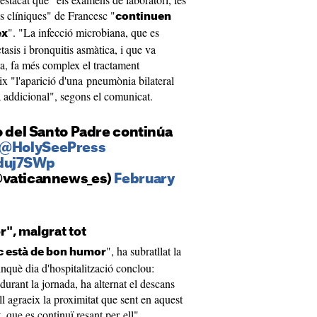
ns clíniques" de Francesc "
continuen
". "La infecció microbiana, que es
ex
asis i bronquitis asmàtica, i que va
na, fa més complex el tractament
eix "l'aparició d'una pneumònia bilateral
 addicional", segons el comunicat.
co del Santo Padre continúa
@HolySeePress
Wduj7SWp
@vaticannews_es)
February
r", malgrat tot
", ha subratllat la
sc està de bon humor
inquè dia d'hospitalització conclou:
 durant la jornada, ha alternat el descans
Ell agraeix la proximitat que sent en aquest
 que es continuï resant per ell".