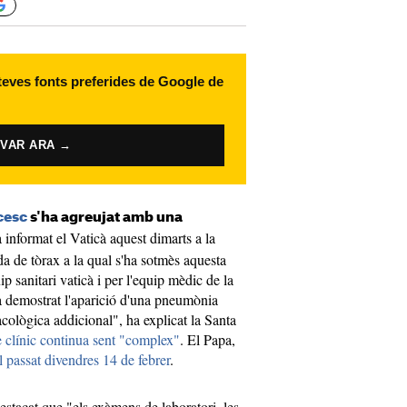
 teves fonts preferides de Google de
IVAR ARA →
cesc
s'ha agreujat amb una
 informat el Vaticà aquest dimarts a la
a de tòrax a la qual s'ha sotmès aquesta
uip sanitari vaticà i per l'equip mèdic de la
a demostrat l'aparició d'una pneumònia
acològica addicional", ha explicat la Santa
e clínic continua sent "complex"
. El Papa,
el passat divendres 14 de febrer
.
estacat que "els exàmens de laboratori, les