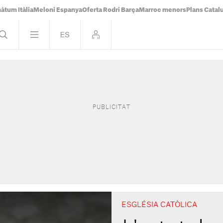
àtum Itàlia
Meloni Espanya
Oferta Rodri Barça
Marroc menors
Plans Catal
ESGLÉSIA CATÒLICA