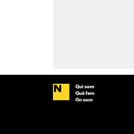
Qui som
Què fem
On som