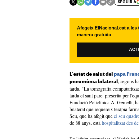
SEGUIR A
Afegeix ElNacional.cat a les
manera gratuïta
ACT
L'estat de salut del
papa Fran
, segons ha
pneumònia bilateral
tarda. "La tomografia computaritzad
tarda el sant pare, prescrita per l'eq
Fundació Policlínica A. Gemelli, h
bilateral que requereix teràpia farm
Seu, que ha afegit que
el seu quadr
de 88 anys, està
hospitalitzat des d
En l'últim comunicat, el Vaticà ha d