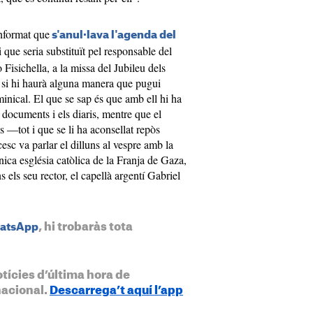
informat que
s'anul·lava l'agenda del
 que seria substituït pel responsable del
o Fisichella, a la missa del Jubileu dels
si hi haurà alguna manera que pugui
minical. El que se sap és que amb ell hi ha
n documents i els diaris, mentre que el
ls —tot i que se li ha aconsellat repòs
ncesc va parlar el dilluns al vespre amb la
nica església catòlica de la Franja de Gaza,
s els seu rector, el capellà argentí Gabriel
, hi trobaràs tota
hatsApp
otícies d’última hora de
nacional.
Descarrega’t aquí l’app