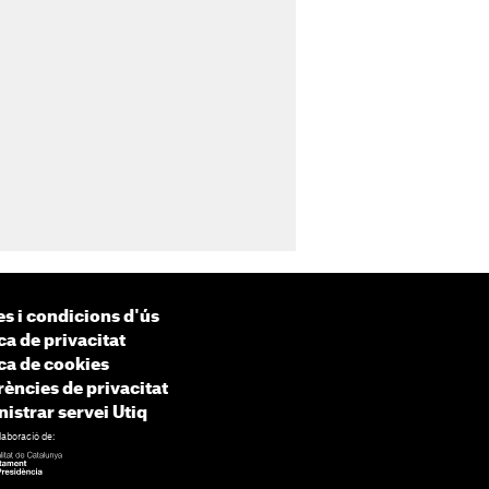
s i condicions d'ús
ca de privacitat
ica de cookies
rències de privacitat
istrar servei Utiq
laboració de: