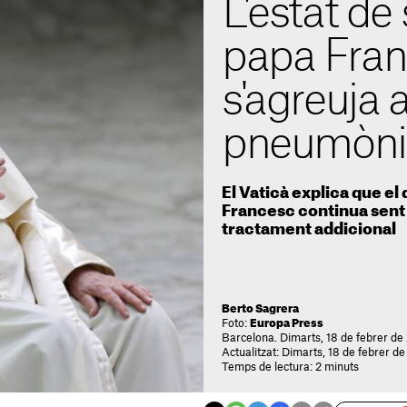
L'estat de 
papa Fran
s'agreuja
pneumònia
El Vaticà explica que el
Francesc continua sent
tractament addicional
Berto Sagrera
Foto:
Europa Press
Barcelona. Dimarts, 18 de febrer de
Actualitzat: Dimarts, 18 de febrer d
Temps de lectura: 2 minuts