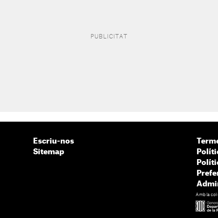
Escriu-nos
Terme
Sitemap
Políti
Polít
Prefe
Admin
Amb la col·