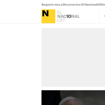
Segueix-nos a Discover
Joc El Nacional
Ultim