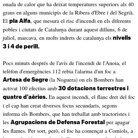
onada de calor que ha deixat temperatures superiors als 40
graus en alguns municipis de la Ribera d'Ebre i del Segrià.
El
, que mesura el risc d'incendi en els diferents
pla Alfa
pobles i ciutats de Catalunya durant aquest dilluns, 6 de
juliol, marcava, en molts indrets de catalunya els
nivells
3 i 4 de perill.
Pocs minuts després de l'avís de l'incendi de l'Anoia, el
telèfon d'emergències 112 rebia l'alarma d'un foc a
(la Noguera) on els Bombers han
Artesa de Segre
activat 100 efectius amb
30
dotacions terrestres i
En aquest incendi, el flanc dret del foc
quatre d'aèries.
i el cap han creat diversos focus secundaris, segons
informa els Bombers, que han treballat amb tractoristes i
les
per apagar
Agrupacions de Defensa Forestal
les flames. Per sort, però, el foc ha començat a Comiols, a