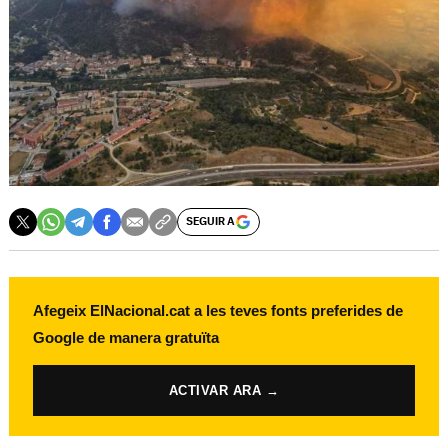
SEGUIR A
Afegeix ElNacional.cat a les teves fonts preferides de
Google de manera gratuïta
ACTIVAR ARA →