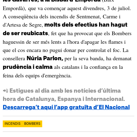
Empordà), que va començar aquest divendres, 3 de juliol.
A conseqüència dels incendis de Sentmenat, Carme i
d'Artesa de Segre,
molts dels efectius han hagut
, fet que ha provocat que els Bombers
de ser reubicats
haguessin de ser més lents a l'hora d'apagar les flames i
que el cos encara no pugui donar per controlat el foc. La
consellera
per la seva banda, ha demanat
Núria Parlon,
als catalans i la confiança en la
prudència i calma
feina dels equips d'emergència.
📲 Estigues al dia amb les notícies d’última
hora de Catalunya, Espanya i Internacional.
Descarrega’t aquí l’app gratuïta d’El Nacional
INCENDIS
BOMBERS