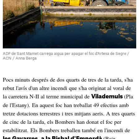
ADF de Sant Mamet carrega aigua per apagar el foc d'Artesa de Segre /
ACN / Anna Berga
Pocs minuts després de dos quarts de tres de la tarda, s'ha
rebut l'avís d'un altre incendi que s'ha originat al voral de
la carretera N-II al terme municipal de
(Pla
Vilademuls
de l'Estany). En aquest foc han treballat 49 efectius amb
tretze dotacions terrestres i tres mitjans aeris. A tres quarts
de cinc de la tarda, els Bombers han donat el foc per
estabilitzat. Els Bombers treballen també en l'incendi de
(Baix
les Gavarres, a la
Bisbal d'Empordà