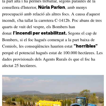
la part alta i ha permès treballar, segons paraules de la
consellera d'Interior,
, amb menys
Núria Parlon
preocupació amb relació als altres focs. A causa d'aquest
incendi, s'ha tallat la carretera C-1412b. Poc abans de tres
quarts de vuit del vespre, els Bombers han
donat
Segons el cap de
l'incendi per estabilitzat.
Bombers, si el foc hagués començat a la part baixa de
Comiols, les conseqüències haurien estat
"horribles"
perquè el potencial hagués estat de 100.000 hectàrees. Les
dades provisionals dels Agents Rurals és que el foc ha
afectat 25 hectàrees.