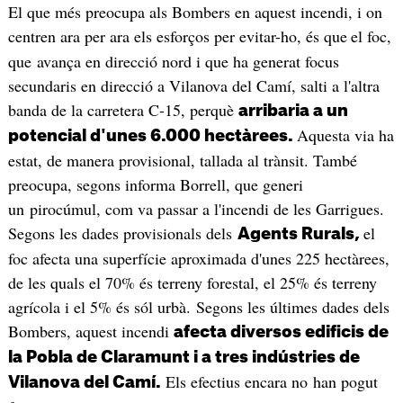
El que més preocupa als Bombers en aquest incendi, i on
centren ara per ara els esforços per evitar-ho, és que
el foc,
que avança en direcció nord i que ha generat focus
secundaris en direcció a Vilanova del Camí, salti a l'altra
banda de la carretera C-15, perquè
arribaria a un
Aquesta via ha
potencial d'unes 6.000 hectàrees.
estat, de manera provisional, tallada al trànsit. També
preocupa, segons informa Borrell, que generi
un pirocúmul, com va passar a l'incendi de les Garrigues.
Segons les dades provisionals dels
el
Agents Rurals,
foc afecta una superfície aproximada d'unes 225 hectàrees,
de les quals el 70% és terreny forestal, el 25% és terreny
agrícola i el 5% és sól urbà. Segons les últimes dades dels
Bombers, aquest incendi
afecta diversos edificis de
la Pobla de Claramunt i a tres indústries de
Els efectius encara no han pogut
Vilanova del Camí.