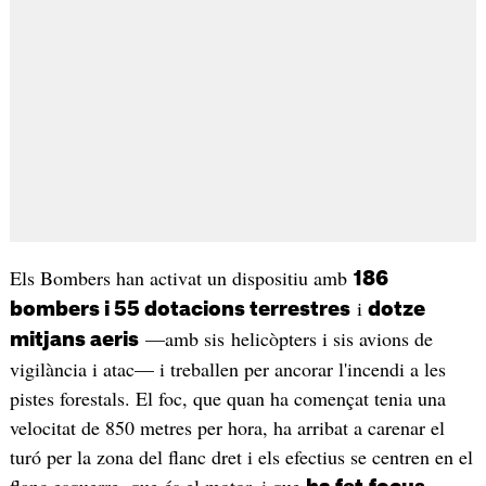
Els Bombers han activat un dispositiu amb
186
i
bombers i
55 dotacions terrestres
dotze
—amb sis helicòpters i sis avions de
mitjans aeris
vigilància i atac— i treballen per ancorar l'incendi a les
pistes forestals. El foc, que quan ha començat tenia una
velocitat de 850 metres per hora, ha arribat a carenar el
turó per la zona del flanc dret i els efectius se centren en el
flanc esquerre, que és el motor, i que