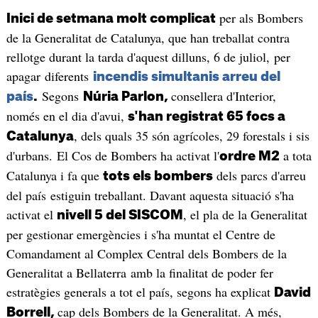
per als Bombers
Inici de setmana molt complicat
de la Generalitat de Catalunya, que han treballat contra
rellotge durant la tarda d'aquest dilluns, 6 de juliol, per
apagar diferents
incendis simultanis arreu del
Segons
consellera d'Interior,
país
.
Núria Parlon,
només en el dia d'avui,
s'han registrat 65 focs a
, dels quals 35 són agrícoles, 29 forestals i sis
Catalunya
d'urbans. El Cos de Bombers ha activat l'
a tota
ordre M2
Catalunya i fa que
dels parcs d'arreu
tots els bombers
del país estiguin treballant. Davant aquesta situació s'ha
activat el
, el pla de la Generalitat
nivell 5 del SISCOM
per gestionar emergències i s'ha muntat el Centre de
Comandament al Complex Central dels Bombers de la
Generalitat a Bellaterra amb la finalitat de poder fer
estratègies generals a tot el país, segons ha explicat
David
cap dels Bombers de la Generalitat. A més,
Borrell,