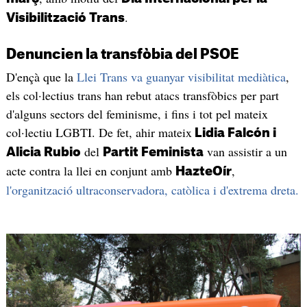
.
Visibilització Trans
Denuncien la transfòbia del PSOE
D'ençà que la
Llei Trans va guanyar visibilitat mediàtica
,
els col·lectius trans han rebut atacs transfòbics per part
d'alguns sectors del feminisme, i fins i tot pel mateix
col·lectiu LGBTI. De fet, ahir mateix
Lidia Falcón i
del
van assistir a un
Alicia Rubio
Partit Feminista
acte contra la llei en conjunt amb
,
HazteOír
l'organització ultraconservadora, catòlica i d'extrema dreta.