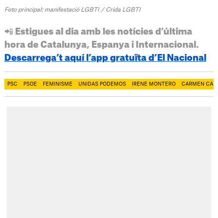
Foto principal: manifestació LGBTI / Crida LGBTI
📲 Estigues al dia amb les notícies d’última
hora de Catalunya, Espanya i Internacional.
Descarrega’t aquí l’app gratuïta d’El Nacional
PSC
PSOE
FEMINISME
UNIDAS PODEMOS
IRENE MONTERO
CARMEN CAL