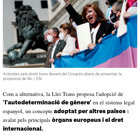
Activistes pels drets trans davant del Congrés abans de presentar la
proposició de llei / Efe
Com a alternativa, la Llei Trans proposa l'adopció de
en el sistema legal
'l'autodeterminació de gènere'
espanyol, un concepte
i
adoptat per altres països
avalat pels principals
òrgans europeus i el dret
internacional.