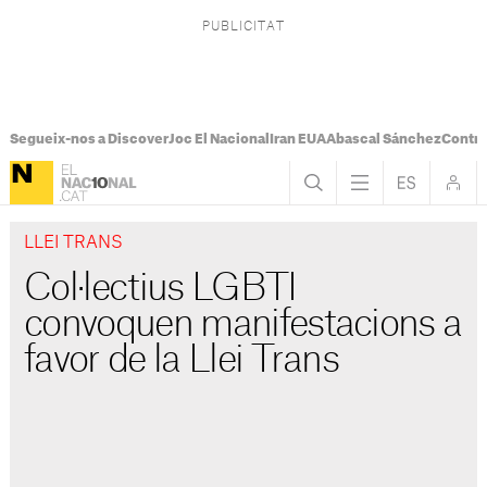
Segueix-nos a Discover
Joc El Nacional
Iran EUA
Abascal Sánchez
Control
LLEI TRANS
Col·lectius LGBTI
convoquen manifestacions a
favor de la Llei Trans