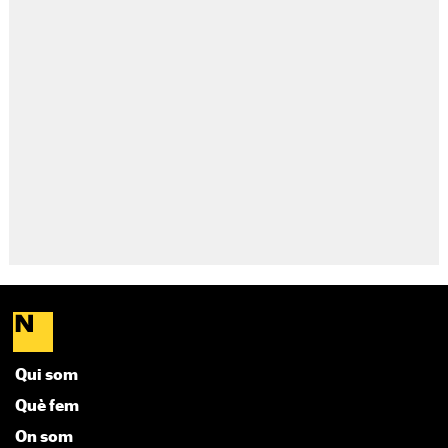
Qui som
Què fem
On som