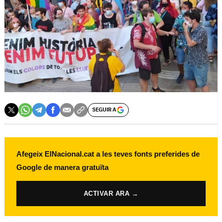
SEGUIR A
Afegeix ElNacional.cat a les teves fonts preferides de
Google de manera gratuïta
ACTIVAR ARA →