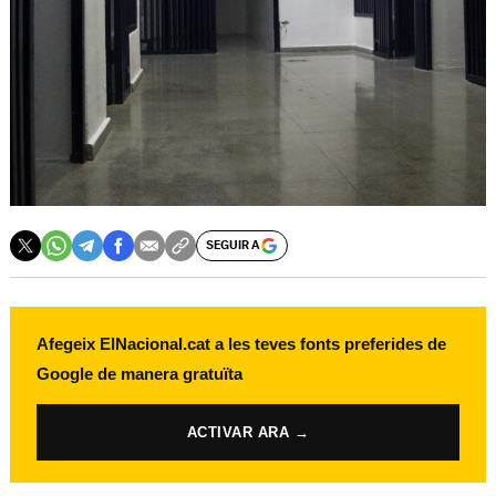
SEGUIR A
Afegeix ElNacional.cat a les teves fonts preferides de
Google de manera gratuïta
ACTIVAR ARA →