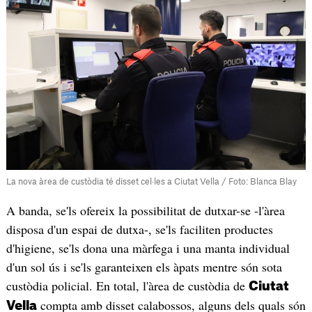
La nova àrea de custòdia té disset cel·les a Ciutat Vella / Foto: Blanca Blay
A banda, se'ls ofereix la possibilitat de dutxar-se -l'àrea
disposa d'un espai de dutxa-, se'ls faciliten productes
d'higiene, se'ls dona una màrfega i una manta individual
d'un sol ús i se'ls garanteixen els àpats mentre són sota
custòdia policial. En total, l'àrea de custòdia de
Ciutat
compta amb disset calabossos, alguns dels quals són
Vella