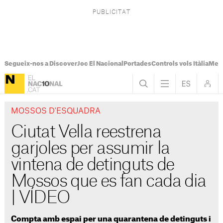
Segueix-nos a Discover
Joc El Nacional
Portades
Controls vols Itàlia
Mes
MOSSOS D'ESQUADRA
Ciutat Vella reestrena
garjoles per assumir la
vintena de detinguts de
Mossos que es fan cada dia
| VÍDEO
Compta amb espai per una quarantena de detinguts i