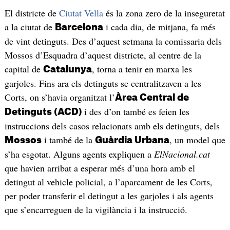
El districte de
Ciutat Vella
és la zona zero de la inseguretat
a la ciutat de
i cada dia, de mitjana, fa més
Barcelona
de vint detinguts. Des d’aquest setmana la comissaria dels
Mossos d’Esquadra d’aquest districte, al centre de la
capital de
, torna a tenir en marxa les
Catalunya
garjoles. Fins ara els detinguts se centralitzaven a les
Corts, on s’havia organitzat l’
Àrea Central de
i des d’on també es feien les
Detinguts (ACD)
instruccions dels casos relacionats amb els detinguts, dels
i també de la
, un model que
Mossos
Guàrdia Urbana
s’ha esgotat. Alguns agents expliquen a
ElNacional.cat
que havien arribat a esperar més d’una hora amb el
detingut al vehicle policial, a l’aparcament de les Corts,
per poder transferir el detingut a les garjoles i als agents
que s’encarreguen de la vigilància i la instrucció.