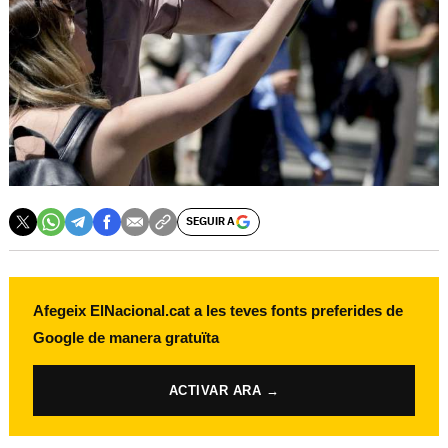
SEGUIR A
Afegeix ElNacional.cat a les teves fonts preferides de
Google de manera gratuïta
ACTIVAR ARA →