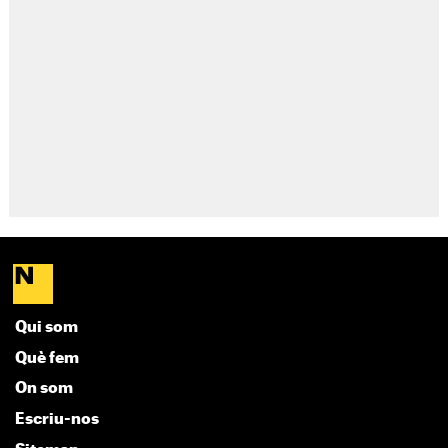
Qui som
Què fem
On som
Escriu-nos