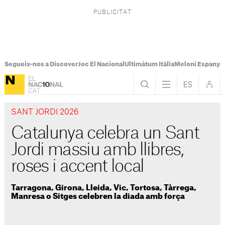
Segueix-nos a Discover
Joc El Nacional
Ultimàtum Itàlia
Meloni Espanya
SANT JORDI 2026
Catalunya celebra un Sant
Jordi massiu amb llibres,
roses i accent local
Tarragona, Girona, Lleida, Vic, Tortosa, Tàrrega,
Manresa o Sitges celebren la diada amb força