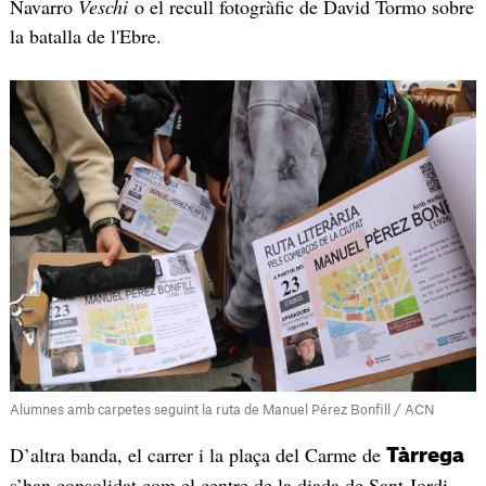
Navarro
Veschi
o el recull fotogràfic de David Tormo sobre
la batalla de l'Ebre.
Alumnes amb carpetes seguint la ruta de Manuel Pérez Bonfill / ACN
D’altra banda, el carrer i la plaça del Carme de
Tàrrega
s’han consolidat com el centre de la diada de Sant Jordi,