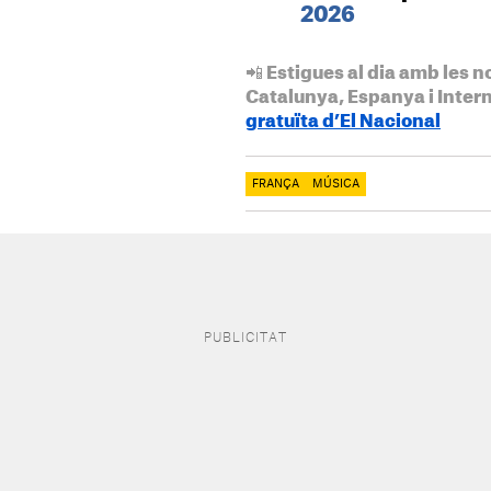
2026
📲 Estigues al dia amb les n
Catalunya, Espanya i Inter
gratuïta d’El Nacional
FRANÇA
MÚSICA