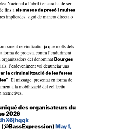
lea Nacional a l’abril i encara ha de ser
de fins a
sis mesos de presó i multes
nes implicades, sigui de manera directa o
omponent reivindicatiu, ja que molts dels
a forma de protesta contra l’enduriment
ls organitzadors del denominat
Bourges
ials, l’esdeveniment vol denunciar una
ar la criminalització de les festes
. El missatge, presentat en forma de
des”
tament a la mobilització del col·lectiu
restrictives.
niqué des organisateurs du
es 2026
ydhX6jhqqk
n (@BassExpression)
May 1,