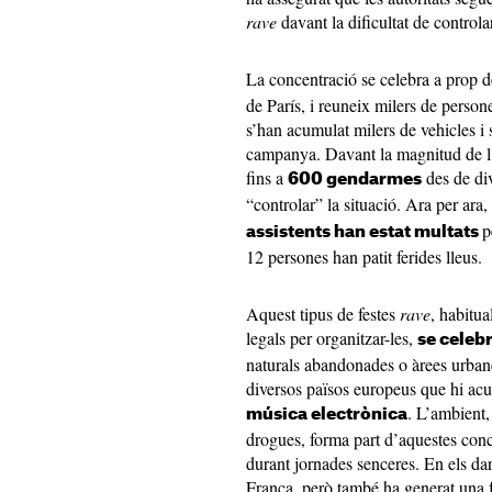
rave
davant la dificultat de control
La concentració se celebra a prop 
de París, i reuneix milers de person
s’han acumulat milers de vehicles i 
campanya. Davant la magnitud de l’
fins a
des de div
600 gendarmes
“controlar” la situació. Ara per ara
p
assistents han estat multats
12 persones han patit ferides lleus.
Aquest tipus de festes
rave
, habitua
legals per organitzar-les,
se celebr
naturals abandonades o àrees urbane
diversos països europeus que hi acu
. L’ambient,
música electrònica
drogues, forma part d’aquestes conc
durant jornades senceres. En els da
França, però també ha generat una f