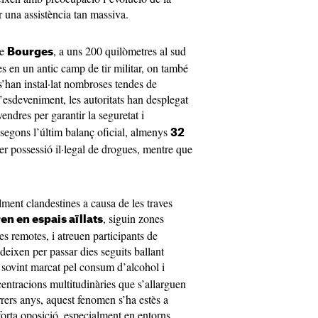
ar una assistència tan massiva.
de
, a uns 200 quilòmetres al sud
Bourges
es en un antic camp de tir militar, on també
s’han instal·lat nombroses tendes de
esdeveniment, les autoritats han desplegat
endres per garantir la seguretat i
, segons l’últim balanç oficial, almenys
32
er possessió il·legal de drogues, mentre que
lment clandestines a causa de les traves
, siguin zones
en en espais aïllats
s remotes, i atreuen participants de
deixen per passar dies seguits ballant
 sovint marcat pel consum d’alcohol i
entracions multitudinàries que s’allarguen
rrers anys, aquest fenomen s’ha estès a
orta oposició, especialment en entorns