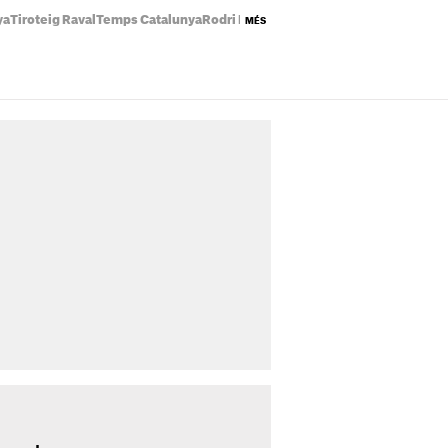
ya
Tiroteig Raval
Temps Catalunya
Rodri Barça
Preu llum avui
Eclipsi solar
MÉS