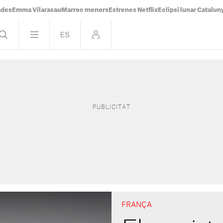
ades
Emma Vilarasau
Marroc menors
Estrenes Netflix
Eclipsi lunar Catalun
FRANÇA