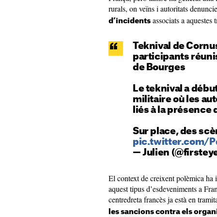
rurals, on veïns i autoritats denunc
associats a aquestes 
d’incidents
Teknival de Cornus
participants réunis
de Bourges
Le teknival a début
militaire où les a
liés à la présence
Sur place, des sc
pic.twitter.com
— Julien (@firstey
El context de creixent polèmica ha im
aquest tipus d’esdeveniments a Fra
centredreta francès ja està en trami
les sancions contra els orga