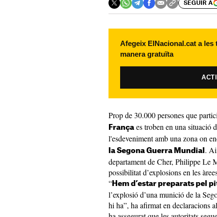
SEGUIR A
Afegeix ElNacional.cat a les
manera gratuïta
ACT
Prop de 30.000 persones que partic
es troben en una situació d
França
l'esdeveniment amb una zona on en
. Ai
la Segona Guerra Mundial
departament de Cher, Philippe Le Mo
possibilitat d’explosions en les àre
“
Hem d’estar preparats pel pi
l’explosió d’una munició de la Se
hi ha”, ha afirmat en declaracions 
ha assegurat que les autoritats seg