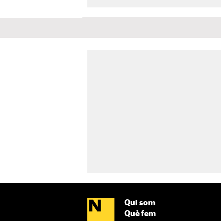
Qui som
Què fem