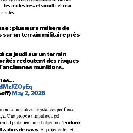
ien
les molèsties, el soroll i el risc
trobades.
se : plusieurs milliers de
 sur un terrain militaire près
é ce jeudi sur un terrain
utorités redoutent des risques
 d’anciennes munitions.
ènes…
/PdMzJZOyEq
eoff)
May 2, 2026
pulsat iniciatives legislatives per frenar
nça. Una proposta impulsada pel
tació al parlament amb l’objectiu d’
endurir
. El projecte de llei,
nitzadors de
raves