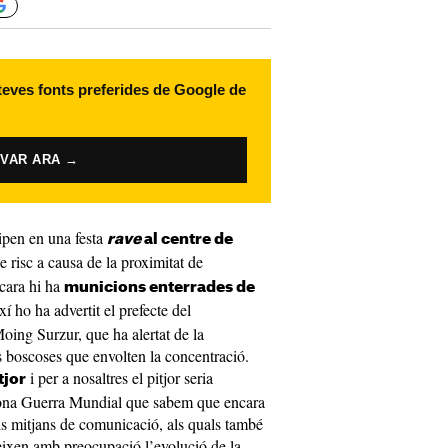
 teves fonts preferides de Google de
IVAR ARA →
ipen en una festa
rave
al centre de
e risc a causa de la proximitat de
cara hi ha
municions enterrades de
xí ho ha advertit el prefecte del
ing Surzur, que ha alertat de la
es boscoses que envolten la concentració.
i per a nosaltres el pitjor seria
tjor
gona Guerra Mundial que sabem que encara
als mitjans de comunicació, als quals també
ueixen amb preocupació l’evolució de la