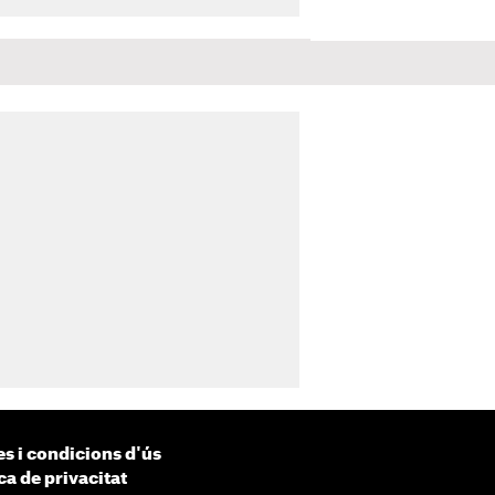
s i condicions d'ús
ca de privacitat