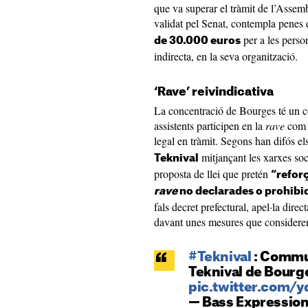
que va superar el tràmit de l’Assemb
validat pel Senat, contempla penes 
per a les perso
de 30.000 euros
indirecta, en la seva organització.
‘Rave’ reivindicativa
La concentració de Bourges té un c
assistents participen en la
rave
com 
legal en tràmit. Segons han difós e
mitjançant les xarxes soc
Teknival
proposta de llei que pretén
“reforç
rave
no declarades o prohibi
fals decret prefectural, apel·la direc
davant unes mesures que consideren 
#Teknival
: Commu
Teknival de Bourg
pic.twitter.com/
— Bass Expressio