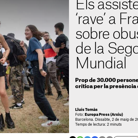
Els assist
‘rave’ a F
sobre obu
de la Seg
Mundial
Prop de 30.000 persone
crítica per la presència
Lluís Tomàs
Foto:
Europa Press (Arxiu)
Barcelona. Dissabte, 2 de maig de 2
Temps de lectura: 2 minuts