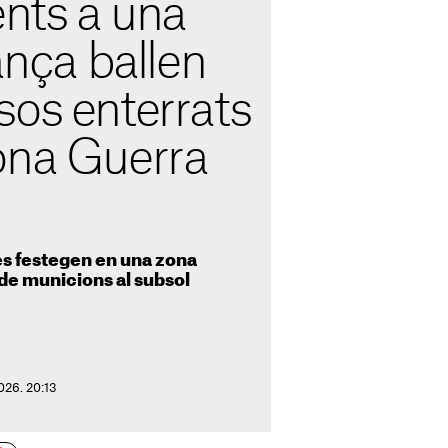
ents a una
rança ballen
sos enterrats
ona Guerra
s festegen en una zona
 de municions al subsol
026. 20:13