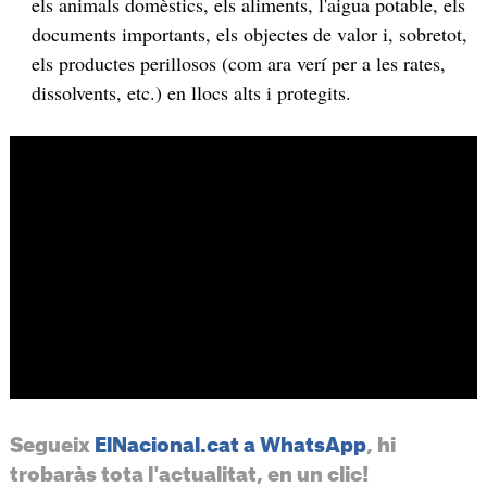
els animals domèstics, els aliments, l'aigua potable, els
documents importants, els objectes de valor i, sobretot,
els productes perillosos (com ara verí per a les rates,
dissolvents, etc.) en llocs alts i protegits.
Segueix
ElNacional.cat a WhatsApp
, hi
trobaràs tota l'actualitat, en un clic!