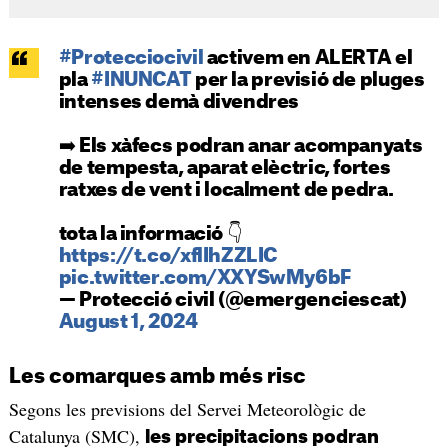
#Protecciocivil
activem en ALERTA el
pla
#INUNCAT
per la previsió de pluges
intenses demà divendres
➡️ Els xàfecs podran anar acompanyats
de tempesta, aparat elèctric, fortes
ratxes de vent i localment de pedra.
tota la informació 👇
https://t.co/xflIhZZLIC
pic.twitter.com/XXYSwMy6bF
— Protecció civil (@emergenciescat)
August 1, 2024
Les comarques amb més risc
Segons les previsions del Servei Meteorològic de
Catalunya (SMC),
les precipitacions podran