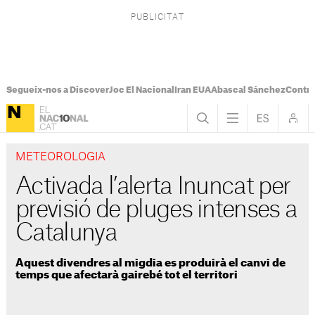
Segueix-nos a Discover
Joc El Nacional
Iran EUA
Abascal Sánchez
Control
METEOROLOGIA
Activada l’alerta Inuncat per
previsió de pluges intenses a
Catalunya
Aquest divendres al migdia es produirà el canvi de
temps que afectarà gairebé tot el territori