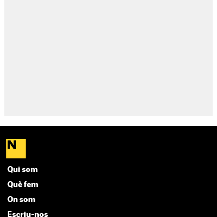
Qui som
Què fem
On som
Escriu-nos