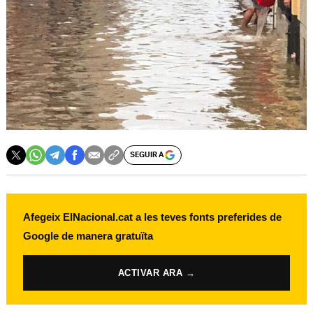
SEGUIR A
Afegeix ElNacional.cat a les teves fonts preferides de
Google de manera gratuïta
ACTIVAR ARA →