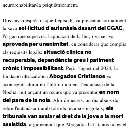
neurorehabilitar-la psiquiàtricament.
Dos anys després d'aquell episodi, va presentar formalment
la seva
,
sol·licitud d'eutanàsia davant del CGAC
l'òrgan que supervisa l'aplicació de la llei, i va ser va
, en considerar que complia
aprovada per unanimitat
els requisits legals:
situació clínica no
recuperable, dependència greu i patiment
. Però, l'agost del 2024, la
crònic i impossibilitant
fundació ultracatòlica
va
Abogados Cristianos
aconseguir aturar en l’últim moment l’eutanàsia de la
Noelia, mitjançant un recurs que va presentar
en nom
. Ahir dimecres, un dia abans de
del pare de la noia
rebre l'eutanàsia i amb tots els recursos esgotats,
els
tribunals van avalar el dret de la jove a la mort
, argumentant que Abogados Cristianos no és el
assistida