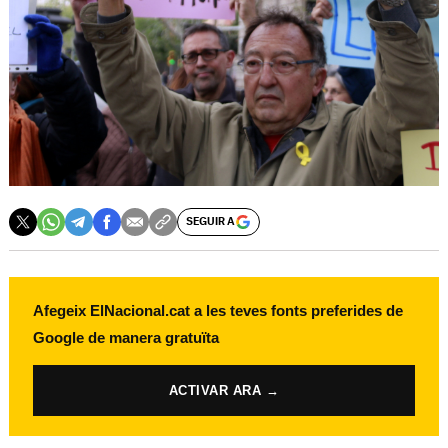
SEGUIR A
Afegeix ElNacional.cat a les teves fonts preferides de
Google de manera gratuïta
ACTIVAR ARA →