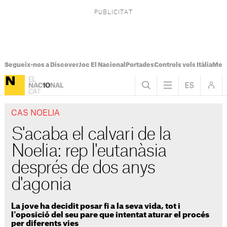
Segueix-nos a Discover
Joc El Nacional
Portades
Controls vols Itàlia
Mes
CAS NOELIA
S'acaba el calvari de la
Noelia: rep l'eutanàsia
després de dos anys
d'agonia
La jove ha decidit posar fi a la seva vida, tot i
l'oposició del seu pare que intentat aturar el procés
per diferents vies