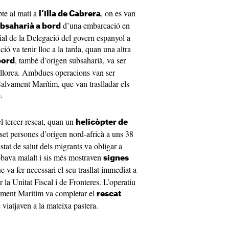
bte al matí a
, on es van
l’illa de Cabrera
d’una embarcació en
bsaharià a bord
ial de la Delegació del govern espanyol a
ció va tenir lloc a la tarda, quan una altra
, també d’origen subsaharià, va ser
bord
Mallorca. Ambdues operacions van ser
Salvament Marítim, que van traslladar els
.
el tercer rescat, quan un
helicòpter de
set persones d’origen nord-africà a uns 38
stat de salut dels migrants va obligar a
robava malalt i sis més mostraven
signes
e va fer necessari el seu trasllat immediat a
 la Unitat Fiscal i de Fronteres. L’operatiu
vament Marítim va completar el
rescat
 viatjaven a la mateixa pastera.