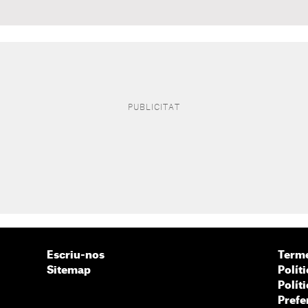
Escriu-nos
Terme
Sitemap
Políti
Polít
Prefe