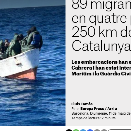
89 migran
en quatre 
250 km de
Catalunya
Les embarcacions han e
Cabrera i han estat int
Marítim i la Guàrdia Civi
Lluís Tomàs
Foto:
Europa Press / Arxiu
Barcelona. Diumenge, 11 de maig de
Temps de lectura: 2 minuts