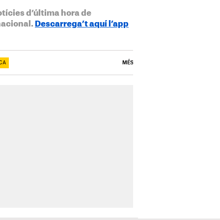
otícies d’última hora de
nacional.
Descarrega’t aquí l’app
CA
MÉS