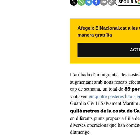
SEGUIR A
Afegeix ElNacional.cat a les
manera gratuïta
ACT
L’arribada d’immigrants a les coste
augmentant amb nous rescats efectua
cap de setmana, un total de
89 pe
viatjaven
en quatre pasteres han sig
Guàrdia Civil i Salvament Marítim 
quilòmetres de la costa de C
en diferents punts propers a l’illa d
diverses operacions que han comença
diumenge.