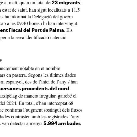
ge al matí, quan un total de
,
23 migrants
estat de salut, han sigut localitzats a 11,5
ns ha informat la Delegació del govern
cap a les 09:40 hores i hi han intervingut
. Els
nt Fiscal del Port de Palma
per a la seva identificació i atenció
s
n increment notable en el nombre
ars en pastera. Segons les últimes dades
rn espanyol, des de l’inici de l’any s’han
 persones procedents del nord
rxipèlag de manera irregular, gairebé el
el 2024. En total, s’han interceptat 68
ue confirma l’augment sostingut dels fluxos
 dades contrasten amb les registrades l’any
s van detectar almenys
5.994 arribades