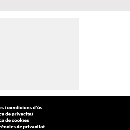
s i condicions d'ús
ca de privacitat
ica de cookies
rències de privacitat