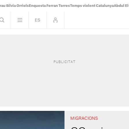
rau Sílvia Orriols
Enquesta Ferran Torres
Temps violent Catalunya
Abdul E
MIGRACIONS