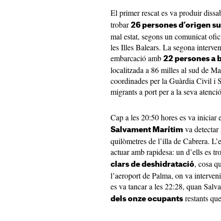
El primer rescat es va produir dissa
trobar
26 persones d’origen su
mal estat, segons un comunicat ofic
les Illes Balears. La segona interven
embarcació amb
22 persones a 
localitzada a 86 milles al sud de 
coordinades per la Guàrdia Civil i 
migrants a port per a la seva atenció
Cap a les 20:50 hores es va iniciar 
va detectar 
Salvament Marítim
quilòmetres de l’illa de Cabrera. L’e
actuar amb rapidesa: un d’ells es t
, cosa qu
clars de deshidratació
l’aeroport de Palma, on va intervenir
es va tancar a les 22:28, quan Sal
restants que
dels onze ocupants