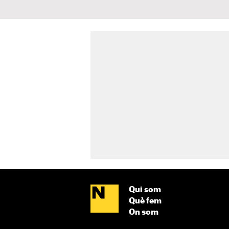
Qui som
Què fem
On som