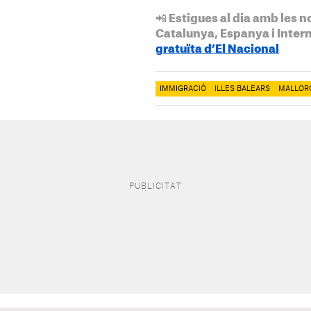
📲 Estigues al dia amb les n
Catalunya, Espanya i Inter
gratuïta d’El Nacional
IMMIGRACIÓ
ILLES BALEARS
MALLOR