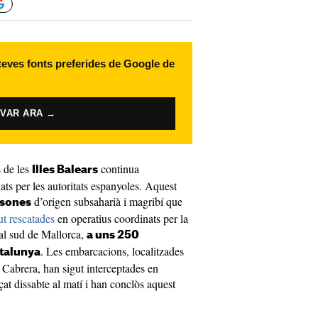
 teves fonts preferides de Google de
IVAR ARA →
s de les
continua
Illes Balears
ts per les autoritats espanyoles. Aquest
d’origen subsaharià i magribí que
rsones
ut rescatades
en operatius coordinats per la
al sud de Mallorca,
a uns 250
. Les embarcacions, localitzades
atalunya
e Cabrera, han sigut interceptades en
t dissabte al matí i han conclòs aquest