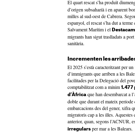
El quart rescat s’ha produït diumen
d’origen subsaharià i en aparent bon 
milles al sud-oest de Cabrera. Sego
espanyol, el rescat s’ha dut a terme 
Salvament Marítim i el
Destacame
migrants han sigut traslladats a port 
sanitària.
Incrementen les arribade
El 2025 s’està caracteritzant per u
d’immigrants que arriben a les Bale
facilitades per la Delegació del gove
comptabilitzat com a mínim
1.477
que han desembarcat a l’a
d’Àfrica
doble que durant el mateix període d
embarcacions des del gener, xifra q
migratoris cap a les illes. Aquestes
anterior, quan, segons l’ACNUR, e
per mar a les Balears.
irregulars