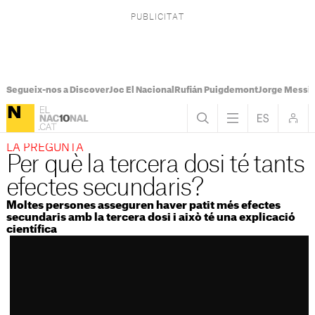
Segueix-nos a Discover
Joc El Nacional
Rufián Puigdemont
Jorge Messi
LA PREGUNTA
Per què la tercera dosi té tants
efectes secundaris?
Moltes persones asseguren haver patit més efectes
secundaris amb la tercera dosi i això té una explicació
científica