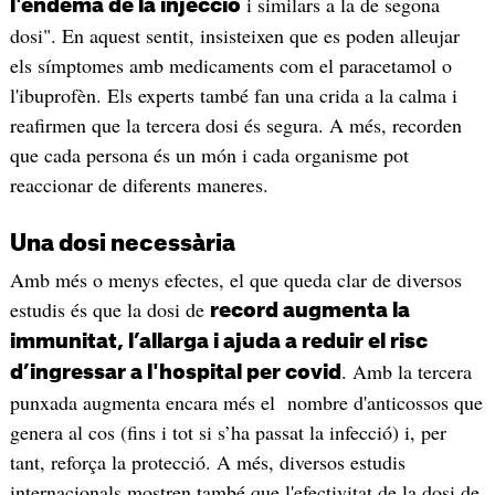
i similars a la de segona
l'endemà de la injecció
dosi". En aquest sentit, insisteixen que es poden alleujar
els símptomes amb medicaments com el paracetamol o
l'ibuprofèn. Els experts també fan una crida a la calma i
reafirmen que la tercera dosi és segura. A més, recorden
que cada persona és un món i cada organisme pot
reaccionar de diferents maneres.
Una dosi necessària
Amb més o menys efectes, el que queda clar de diversos
estudis és que la dosi de
record augmenta la
immunitat, l’allarga i ajuda a reduir el risc
. Amb la tercera
d’ingressar a l'hospital per covid
punxada augmenta encara més el nombre d'anticossos que
genera al cos (fins i tot si s’ha passat la infecció) i, per
tant, reforça la protecció. A més, diversos estudis
internacionals mostren també que l'efectivitat de la dosi de