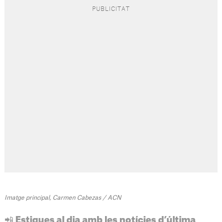
Imatge principal, Carmen Cabezas / ACN
📲 Estigues al dia amb les notícies d’última