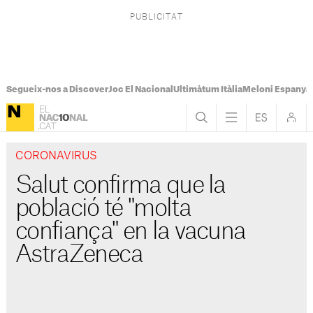
Segueix-nos a Discover
Joc El Nacional
Ultimàtum Itàlia
Meloni Espanya
CORONAVIRUS
Salut confirma que la
població té "molta
confiança" en la vacuna
AstraZeneca