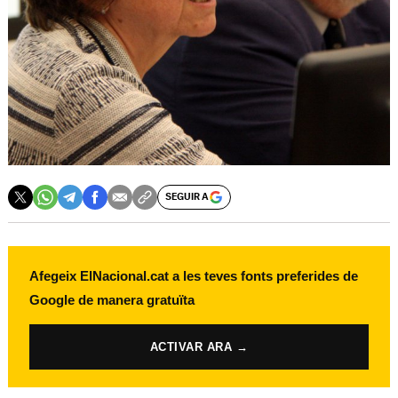
SEGUIR A
Afegeix ElNacional.cat a les teves fonts preferides de
Google de manera gratuïta
ACTIVAR ARA →