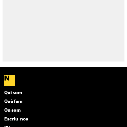
Qui som
Què fem
On som
Escriu-nos