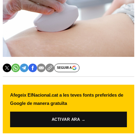
SEGUIR A
Afegeix ElNacional.cat a les teves fonts preferides de
Google de manera gratuïta
ACTIVAR ARA →