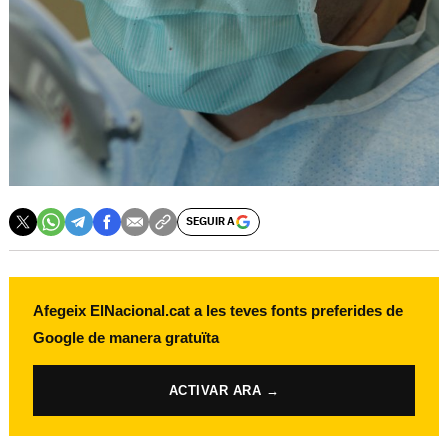
SEGUIR A
Afegeix ElNacional.cat a les teves fonts preferides de
Google de manera gratuïta
ACTIVAR ARA →