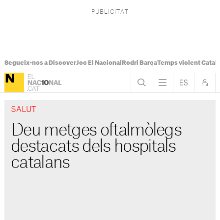
Segueix-nos a Discover
Joc El Nacional
Rodri Barça
Temps violent Catal
SALUT
Deu metges oftalmòlegs
destacats dels hospitals
catalans