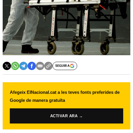
SEGUIR A
Afegeix ElNacional.cat a les teves fonts preferides de
Google de manera gratuïta
ACTIVAR ARA →