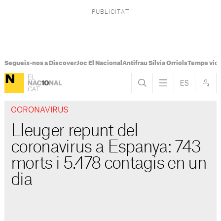
Segueix-nos a Discover
Joc El Nacional
Antifrau Sílvia Orriols
Temps viol
CORONAVIRUS
Lleuger repunt del
coronavirus a Espanya: 743
morts i 5.478 contagis en un
dia