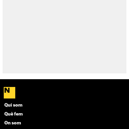
Qui som
Què fem
On som