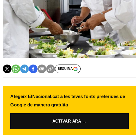
SEGUIR A
Afegeix ElNacional.cat a les teves fonts preferides de
Google de manera gratuïta
ACTIVAR ARA →