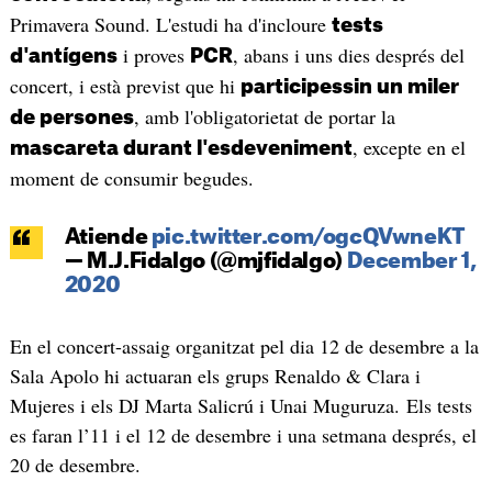
Primavera Sound. L'estudi ha d'incloure
tests
i proves
, abans i uns dies després del
d'antígens
PCR
concert, i està previst que hi
participessin un miler
, amb l'obligatorietat de portar la
de persones
, excepte en el
mascareta durant l'esdeveniment
moment de consumir begudes.
Atiende
pic.twitter.com/ogcQVwneKT
— M.J.Fidalgo (@mjfidalgo)
December 1,
2020
En el concert-assaig organitzat pel dia 12 de desembre a la
Sala Apolo hi actuaran els grups Renaldo & Clara i
Mujeres i els DJ Marta Salicrú i Unai Muguruza. Els tests
es faran l’11 i el 12 de desembre i una setmana després, el
20 de desembre.