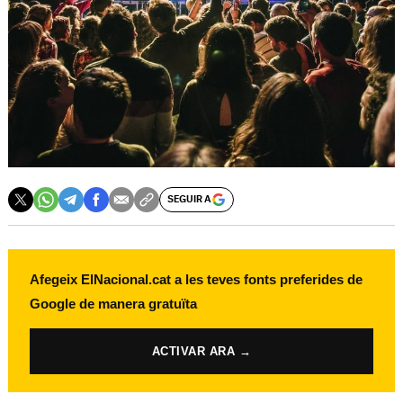
SEGUIR A
Afegeix ElNacional.cat a les teves fonts preferides de
Google de manera gratuïta
ACTIVAR ARA →