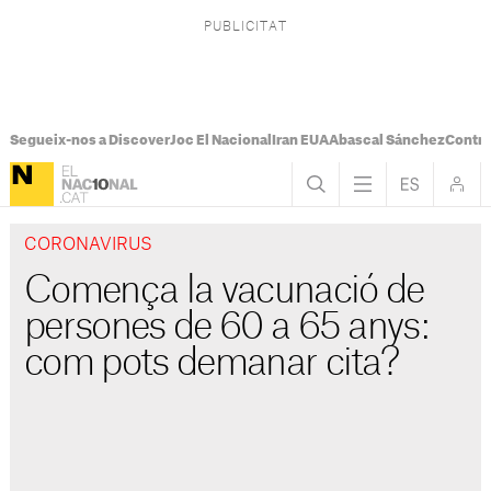
Segueix-nos a Discover
Joc El Nacional
Iran EUA
Abascal Sánchez
Control
CORONAVIRUS
Comença la vacunació de
persones de 60 a 65 anys:
com pots demanar cita?