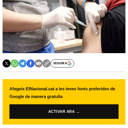
SEGUIR A
Afegeix ElNacional.cat a les teves fonts preferides de
Google de manera gratuïta
ACTIVAR ARA →