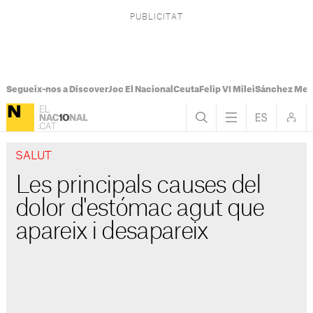
Segueix-nos a Discover
Joc El Nacional
Ceuta
Felip VI Milei
Sánchez Mel
SALUT
Les principals causes del
dolor d'estómac agut que
apareix i desapareix