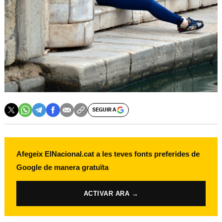
SEGUIR A
Afegeix ElNacional.cat a les teves fonts preferides de
Google de manera gratuïta
ACTIVAR ARA →