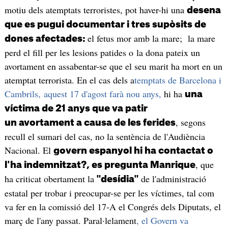
motiu dels atemptats terroristes, pot haver-hi una
desena
que es pugui documentar i tres supòsits de
el fetus mor amb la mare; la mare
dones afectades:
perd el fill per les lesions patides o la dona pateix un
avortament en assabentar-se que el seu marit ha mort en un
atemptat terrorista. En el cas dels a
temptats de Barcelona i
Cambrils, aquest 17 d'agost farà nou anys,
hi ha
una
víctima de 21 anys que va patir
, segons
un avortament a causa de les ferides
recull el sumari del cas, no la sentència de l'Audiència
Nacional. El
govern espanyol hi ha contactat o
, que
l'ha indemnitzat?, es pregunta Manrique
ha criticat obertament la
de l'administració
"desídia"
estatal per trobar i preocupar-se per les víctimes, tal com
va fer en la comissió del 17-A el Congrés dels Diputats, el
març de l'any passat. Paral·lelament
, el Govern va