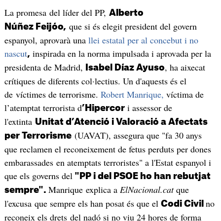
La promesa del líder del PP,
Alberto
que si és elegit president del govern
Núñez Feijóo,
espanyol, aprovarà una
llei estatal per al concebut i no
nascut
inspirada en la norma impulsada i aprovada per la
,
presidenta de Madrid,
, ha aixecat
Isabel Díaz Ayuso
crítiques de diferents col·lectius. Un d'aquests és el
de víctimes de terrorisme.
Robert Manrique,
víctima de
l’atemptat terrorista d
i assessor de
’Hipercor
l'extinta
Unitat d’Atenció i Valoració a Afectats
(UAVAT), assegura que "fa 30 anys
per Terrorisme
que reclamen el reconeixement de fetus perduts per dones
embarassades en atemptats terroristes" a l'Estat espanyol i
que els governs del
"PP i del PSOE ho han rebutjat
Manrique explica a
ElNacional.cat
que
sempre".
l'excusa que sempre els han posat és que el
no
Codi Civil
reconeix els drets del nadó si no viu 24 hores de forma