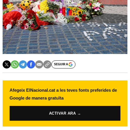
SEGUIR A
Afegeix ElNacional.cat a les teves fonts preferides de
Google de manera gratuïta
ACTIVAR ARA →