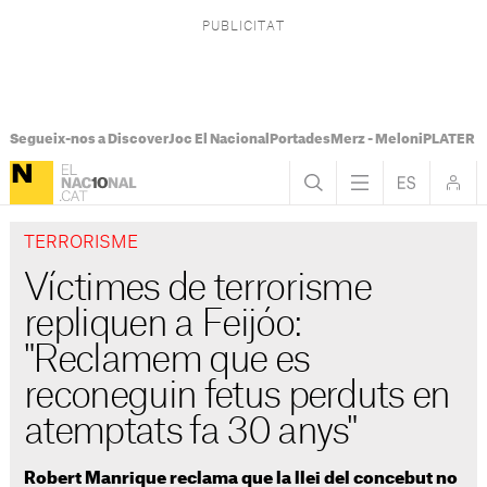
Segueix-nos a Discover
Joc El Nacional
Portades
Merz - Meloni
PLATER Te
TERRORISME
Víctimes de terrorisme
repliquen a Feijóo:
"Reclamem que es
reconeguin fetus perduts en
atemptats fa 30 anys"
Robert Manrique reclama que la llei del concebut no