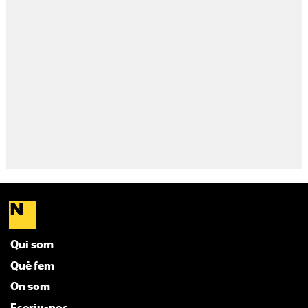
Qui som
Què fem
On som