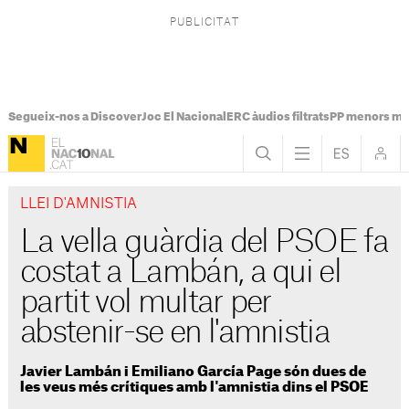
Segueix-nos a Discover
Joc El Nacional
ERC àudios filtrats
PP menors mi
LLEI D'AMNISTIA
La vella guàrdia del PSOE fa
costat a Lambán, a qui el
partit vol multar per
abstenir-se en l'amnistia
Javier Lambán i Emiliano García Page són dues de
les veus més crítiques amb l'amnistia dins el PSOE