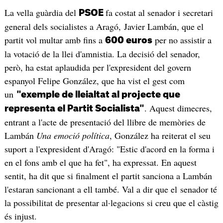
La vella guàrdia del
fa costat al senador i secretari
PSOE
general dels socialistes a Aragó, Javier Lambán, que el
partit vol multar amb fins a
per no assistir a
600 euros
la votació de la llei d'amnistia. La decisió del senador,
però, ha estat aplaudida per l'expresident del govern
espanyol Felipe González, que ha vist el gest com
un
"exemple de lleialtat al projecte que
. Aquest dimecres,
representa el Partit Socialista"
entrant a l'acte de presentació del llibre de memòries de
Lambán
Una emoció política
, González ha reiterat el seu
suport a l'expresident d'Aragó: "Estic d'acord en la forma i
en el fons amb el que ha fet", ha expressat. En aquest
sentit, ha dit que si finalment el partit sanciona a Lambán
l'estaran sancionant a ell també. Val a dir que el senador té
la possibilitat de presentar al·legacions si creu que el càstig
és injust.