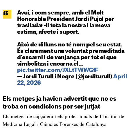
Avui, i com sempre, amb el Molt
Honorable President Jordi Pujol per
traslladar-li tota la nostra i la meva
estima, afecte i suport.
Això de dilluns no té nom pel seu estat.
És clarament una voluntat premeditada
d’escarni i de venjança per tot el que
simbolitza i encarna el…
pic.twitter.com/JXLtTWWGfF
— Jordi Turull i Negre (@jorditurull)
April
22, 2026
Els metges ja havien advertit que no es
troba en condicions per ser jutjat
Els metges de capçalera i els professionals de l’Institut de
Medicina Legal i Ciències Forenses de Catalunya