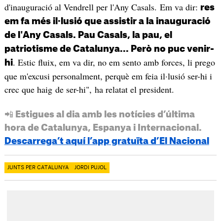
d'inauguració al Vendrell per l'Any Casals. Em va dir:
res
em fa més il·lusió que assistir a la inauguració
de l'Any Casals. Pau Casals, la pau, el
patriotisme de Catalunya... Però no puc venir-
. Estic fluix, em va dir, no em sento amb forces, li prego
hi
que m'excusi personalment, perquè em feia il·lusió ser-hi i
crec que haig de ser-hi", ha relatat el president.
📲 Estigues al dia amb les notícies d’última
hora de Catalunya, Espanya i Internacional.
Descarrega’t aquí l’app gratuïta d’El Nacional
JUNTS PER CATALUNYA
JORDI PUJOL