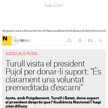
Segueix-nos a Discover
Joc El Nacional
Iran EUA
Abascal Sánchez
Control
JUDICI ALS PUJOL
Turull visita el president
Pujol per donar-li suport: "És
clarament una voluntat
premeditada d'escarni"
Junts, amb Puigdemont, Turull i Batet, dona suport
al president després que l'Audiència Nacional l'hagi
citat dilluns