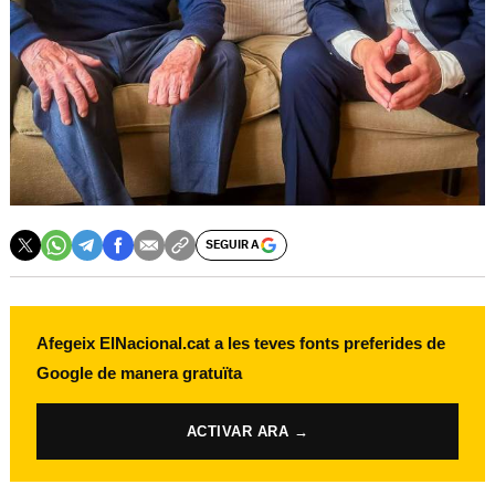
SEGUIR A
Afegeix ElNacional.cat a les teves fonts preferides de
Google de manera gratuïta
ACTIVAR ARA →