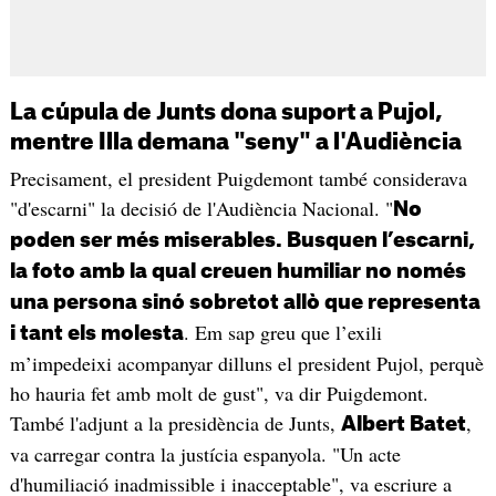
La cúpula de Junts dona suport a Pujol,
mentre Illa demana "seny" a l'Audiència
Precisament, el president Puigdemont també considerava
"d'escarni" la decisió de l'Audiència Nacional. "
No
poden ser més miserables. Busquen l’escarni,
la foto amb la qual creuen humiliar no només
una persona sinó sobretot allò que representa
. Em sap greu que l’exili
i tant els molesta
m’impedeixi acompanyar dilluns el president Pujol, perquè
ho hauria fet amb molt de gust", va dir Puigdemont.
També l'adjunt a la presidència de Junts,
,
Albert Batet
va carregar contra la justícia espanyola. "Un acte
d'humiliació inadmissible i inacceptable", va escriure a