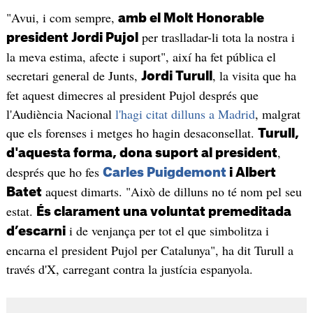
"Avui, i com sempre,
amb el Molt Honorable
per traslladar-li tota la nostra i
president Jordi Pujol
la meva estima, afecte i suport", així ha fet pública el
secretari general de Junts,
, la visita que ha
Jordi Turull
fet aquest dimecres al president Pujol després que
l'Audiència Nacional
l'hagi citat dilluns a Madrid
, malgrat
que els forenses i metges ho hagin desaconsellat.
Turull,
,
d'aquesta forma, dona suport al president
després que ho fes
Carles Puigdemont
i Albert
aquest dimarts. "Això de dilluns no té nom pel seu
Batet
estat.
És clarament una voluntat premeditada
i de venjança per tot el que simbolitza i
d’escarni
encarna el president Pujol per Catalunya", ha dit Turull a
través d'X, carregant contra la justícia espanyola.