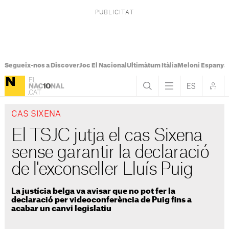
Segueix-nos a Discover
Joc El Nacional
Ultimàtum Itàlia
Meloni Espanya
CAS SIXENA
El TSJC jutja el cas Sixena
sense garantir la declaració
de l'exconseller Lluís Puig
La justícia belga va avisar que no pot fer la
declaració per videoconferència de Puig fins a
acabar un canvi legislatiu