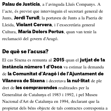
, a l’avinguda Lluís Companys. A
Palau de Justícia
l’acte, és previst que intervinguin el secretari general de
Junts,
; la portaveu de Junts a la Paeria de
Jordi Turull
Lleida,
, i l’exsecretària general
Violant Cervera
Cultura,
, quan van tenir la
Maria Dolors Portus
reclamació del govern d'Aragó.
De què se l’acusa?
El cas Sixena es remunta al
quan el
2015
jutjat de 1a
va estimar la demanda
instància número 1 d’Osca
de
la Comunitat d'Aragó i de l'Ajuntament de
i decretava
de ple
Vilanova de Sixena
la nul·litat
dret de
realitzades per la
les compravendes
Generalitat de Catalunya el 1983 i 1992, i pel Museu
Nacional d'Art de Catalunya en 1994, declarant que la
propietat dels béns objecte de tals contractes corresponia a