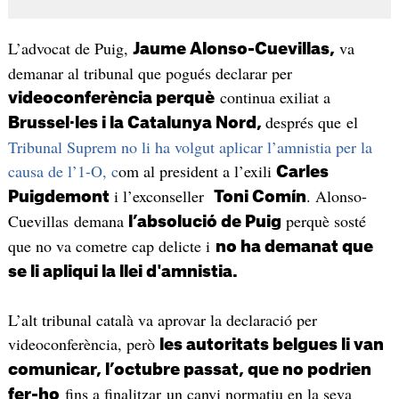
L’advocat de Puig,
va
Jaume Alonso-Cuevillas,
demanar al tribunal que pogués declarar per
continua exiliat a
videoconferència perquè
després que el
Brussel·les i la Catalunya Nord,
Tribunal Suprem no li ha volgut aplicar l’amnistia per la
causa de l’1-O, c
om al president a l’exili
Carles
i l’exconseller
. Alonso-
Puigdemont
Toni Comín
Cuevillas demana
perquè sosté
l’absolució de Puig
que no va cometre cap delicte i
no ha demanat que
se li apliqui la llei d'amnistia.
L’alt tribunal català va aprovar la declaració per
videoconferència, però
les autoritats belgues li van
comunicar, l’octubre passat, que no podrien
fins a finalitzar un canvi normatiu en la seva
fer-ho