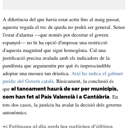
A diferència del que havia estat actiu fins al maig passat,
aquesta vegada el toc de queda no podrà ser general. Sense
l'estat d'alarma —que només pot decretar el govern
espanyol— no hi ha opció d'imposar una restricció
d'aquesta magnitud que sigui homogènia. Cal una
justificació precisa avalada amb els indicadors de la
pandèmia que argumentin per què és imprescindible
adoptar una mesura tan dràstica.
Així ho indica el gabinet
jurídic del Govern català
. Bàsicament, la conclusió és
que
el tancament haurà de ser per municipis,
. En
com han fet al País Valencià i a Cantàbria
tots dos casos, la justícia ha avalat la decisió dels governs
autonòmics.
📲 Estigues al dia amb les notícies d’última