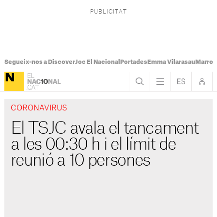
Segueix-nos a Discover
Joc El Nacional
Portades
Emma Vilarasau
Marroc
CORONAVIRUS
El TSJC avala el tancament
a les 00:30 h i el límit de
reunió a 10 persones