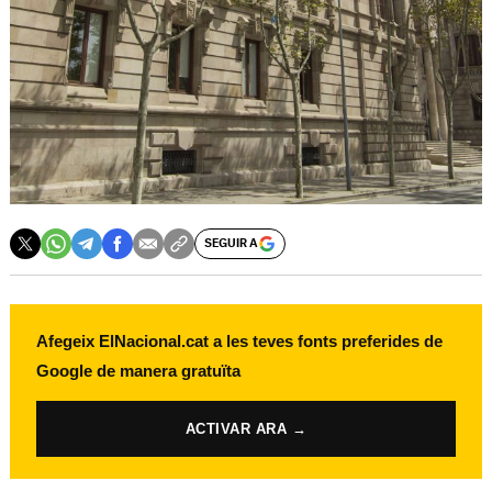
SEGUIR A
Afegeix ElNacional.cat a les teves fonts preferides de
Google de manera gratuïta
ACTIVAR ARA →