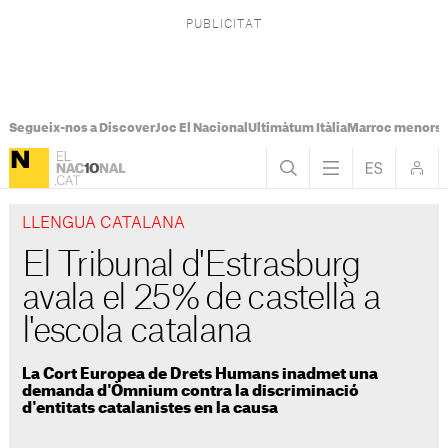
Segueix-nos a Discover
Joc El Nacional
Ultimàtum Itàlia
Marroc menors
LLENGUA CATALANA
El Tribunal d'Estrasburg
avala el 25% de castellà a
l'escola catalana
La Cort Europea de Drets Humans inadmet una
demanda d'Òmnium contra la discriminació
d'entitats catalanistes en la causa