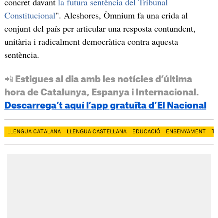
concret davant
la futura sentència del Tribunal
Constitucional
". Aleshores, Òmnium fa una crida al
conjunt del país per articular una resposta contundent,
unitària i radicalment democràtica contra aquesta
sentència.
📲 Estigues al dia amb les notícies d’última
hora de Catalunya, Espanya i Internacional.
Descarrega’t aquí l’app gratuïta d’El Nacional
LLENGUA CATALANA
LLENGUA CASTELLANA
EDUCACIÓ
ENSENYAMENT
T