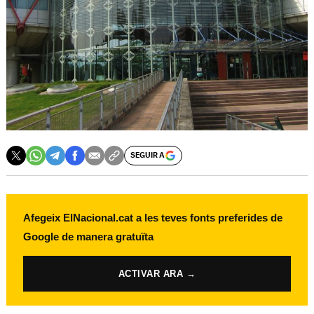
SEGUIR A
Afegeix ElNacional.cat a les teves fonts preferides de
Google de manera gratuïta
ACTIVAR ARA →