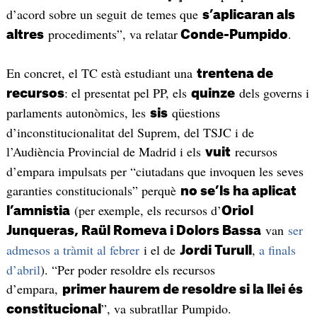
d’acord sobre un seguit de temes que
s’aplicaran als
procediments”, va relatar
.
altres
Conde-Pumpido
En concret, el TC està estudiant una
trentena de
: el presentat pel PP, els
dels governs i
recursos
quinze
parlaments autonòmics, les
qüestions
sis
d’inconstitucionalitat del Suprem, del TSJC i de
l’Audiència Provincial de Madrid i els
recursos
vuit
d’empara impulsats per “ciutadans que invoquen les seves
garanties constitucionals” perquè
no se’ls ha aplicat
(per exemple, els recursos d’
l’amnistia
Oriol
van
ser
Junqueras, Raül Romeva i Dolors Bassa
admesos a tràmit al febrer
i el de
,
a finals
Jordi Turull
d’abril
). “Per poder resoldre els recursos
d’empara,
primer haurem de resoldre si la llei és
”, va subratllar Pumpido.
constitucional