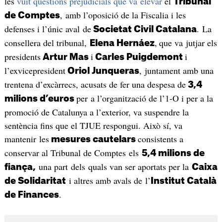
les
vuit qüestions prejudicials que va elevar
el
Tribunal
, amb l’oposició de la Fiscalia i les
de Comptes
defenses i l’únic aval de
. La
Societat Civil Catalana
consellera del tribunal,
,
que va jutjar els
Elena Hernáez
presidents
i
i
Artur Mas
Carles Puigdemont
l’exvicepresident
, juntament amb una
Oriol Junqueras
trentena d’excàrrecs, acusats de fer una despesa de
3,4
per a l’organització de l’1-O i per a la
milions d’euros
promoció de Catalunya a l’exterior, va suspendre la
sentència fins que el TJUE respongui. Això sí, va
mantenir les
consistents a
mesures cautelars
conservar al Tribunal de Comptes els
5,4 milions de
una part dels quals van ser aportats per la
fiança,
Caixa
i altres amb avals de l’
de Solidaritat
Institut Català
.
de Finances