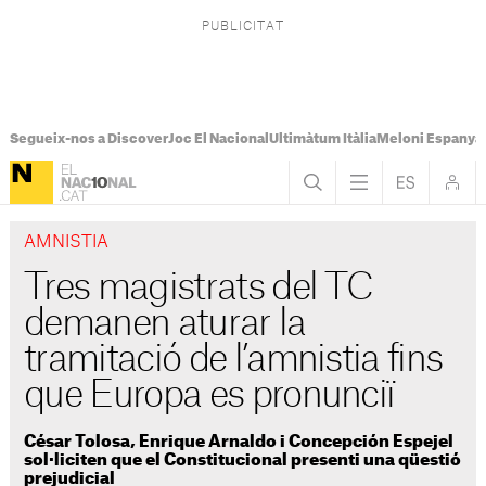
Segueix-nos a Discover
Joc El Nacional
Ultimàtum Itàlia
Meloni Espanya
AMNISTIA
Tres magistrats del TC
demanen aturar la
tramitació de l’amnistia fins
que Europa es pronunciï
César Tolosa, Enrique Arnaldo i Concepción Espejel
sol·liciten que el Constitucional presenti una qüestió
prejudicial