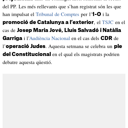
del PP. Les més rellevants que s’han registrat són les que
han impulsat el
Tribunal de Comptes
per l’
i la
1-O
, el
TSJC
en el
promoció de Catalunya a l’exterior
cas de
Josep Maria Jové, Lluís Salvadó i Natàlia
i l’
Audiència Nacional
en el cas dels
de
Garriga
CDR
l’
. Aquesta setmana se celebra un
operació Judes
ple
en el qual els magistrats podrien
del Constitucional
debatre aquesta qüestió.