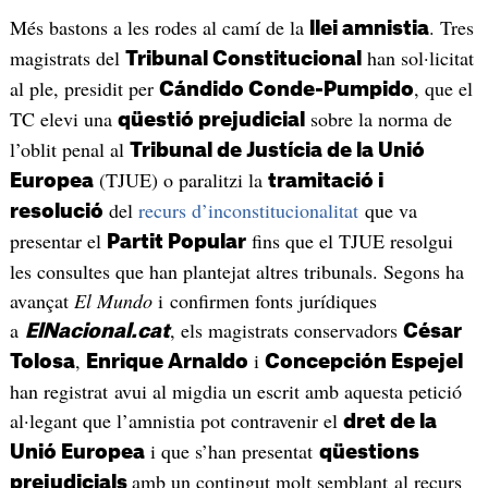
Més bastons a les rodes al camí de la
. Tres
llei amnistia
magistrats del
han sol·licitat
Tribunal Constitucional
al ple, presidit per
, que el
Cándido Conde-Pumpido
TC elevi una
sobre la norma de
qüestió prejudicial
l’oblit penal al
Tribunal de Justícia de la Unió
(TJUE) o paralitzi la
Europea
tramitació i
del
recurs d’inconstitucionalitat
que va
resolució
presentar el
fins que el TJUE resolgui
Partit Popular
les consultes que han plantejat altres tribunals. Segons ha
avançat
El Mundo
i confirmen fonts jurídiques
a
, els magistrats conservadors
ElNacional.cat
César
,
i
Tolosa
Enrique Arnaldo
Concepción Espejel
han registrat avui al migdia un escrit amb aquesta petició
al·legant que l’amnistia pot contravenir el
dret de la
i que s’han presentat
Unió Europea
qüestions
amb un contingut molt semblant al recurs
prejudicials