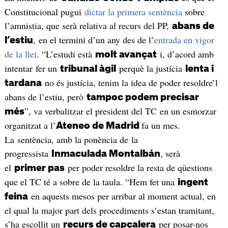
Constitucional pugui
dictar la primera sentència
sobre
l’amnistia, que serà relativa al recurs del PP,
abans de
, en el termini d’un any des de l’
entrada en vigor
l’estiu
de la llei
. “L’estudi està
i, d’acord amb
molt avançat
intentar fer un
perquè la justícia
tribunal àgil
lenta i
no és justícia, tenim la idea de poder resoldre’l
tardana
abans de l’estiu, però
tampoc podem precisar
”, va verbalitzar el president del TC en un esmorzar
més
organitzat a l’
fa un mes.
Ateneo de Madrid
La sentència, amb la ponència de la
progressista
, serà
Inmaculada Montalbán
el
per poder resoldre la resta de qüestions
primer pas
que el TC té a sobre de la taula. “Hem fet una
ingent
en aquests mesos per arribar al moment actual, en
feina
el qual la major part dels procediments s’estan tramitant,
s’ha escollit un
per posar-nos
recurs de capçalera