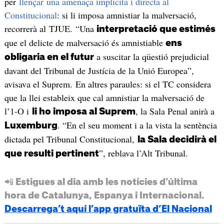
per
llençar una amenaça implícita i directa al
Constitucional
: si li imposa amnistiar la malversació,
recorrerà al TJUE. “Una
interpretació que estimés
que el delicte de malversació és amnistiable
ens
a suscitar la qüestió prejudicial
obligaria en el futur
davant del Tribunal de Justícia de la Unió Europea”,
avisava el Suprem. En altres paraules: si el TC considera
que la llei estableix que cal amnistiar la malversació de
l’1-O i
, la Sala Penal anirà a
li ho imposa al Suprem
. “En el seu moment i a la vista la sentència
Luxemburg
dictada pel Tribunal Constitucional,
la Sala decidirà el
”, reblava l’Alt Tribunal.
que resulti pertinent
📲 Estigues al dia amb les notícies d’última
hora de Catalunya, Espanya i Internacional.
Descarrega’t aquí l’app gratuïta d’El Nacional