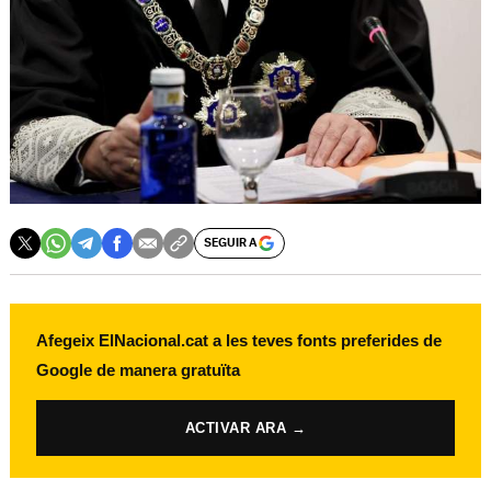
SEGUIR A
Afegeix ElNacional.cat a les teves fonts preferides de
Google de manera gratuïta
ACTIVAR ARA →