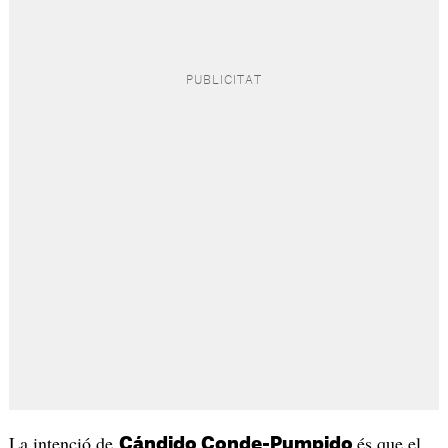
La intenció de
és que el
Cándido Conde-Pumpido