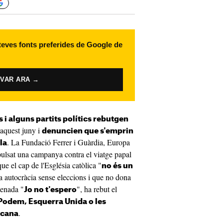
 teves fonts preferides de Google de
IVAR ARA →
s i alguns partits polítics rebutgen
aquest juny i
denuncien que s'emprin
. La Fundació Ferrer i Guàrdia, Europa
la
ulsat una campanya contra el viatge papal
e el cap de l'Església catòlica "
no és un
na autocràcia sense eleccions i que no dona
menada "
", ha rebut el
Jo no t'espero
Podem, Esquerra Unida o les
.
icana