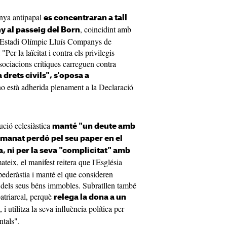
anya antipapal
es concentraran a tall
, coincidint amb
ny al passeig del Born
 l'Estadi Olímpic Lluís Companys de
er la laïcitat i contra els privilegis
ssociacions crítiques carreguen contra
 drets civils", s'oposa a
no està adherida plenament a la Declaració
tució eclesiàstica
manté "un deute amb
manat perdó pel seu paper en el
a, ni per la seva "complicitat" amb
ateix, el manifest reitera que l'Església
pederàstia i manté el que consideren
s dels seus béns immobles. Subratllen també
patriarcal, perquè
relega la dona a un
, i utilitza la seva influència política per
ntals".