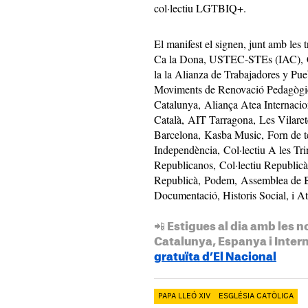
col·lectiu LGTBIQ+.
El manifest el signen, junt amb les 
Ca la Dona, USTEC-STEs (IAC), C
la la Alianza de Trabajadores y Pu
Moviments de Renovació Pedagògic
Catalunya, Aliança Atea Internaci
Català, AIT Tarragona, Les Vilaret
Barcelona, Kasba Music, Forn de te
Independència, Col·lectiu A les Tr
Republicanos, Col·lectiu Republicà
Republicà, Podem, Assemblea de Ba
Documentació, Historis Social, i A
📲 Estigues al dia amb les n
Catalunya, Espanya i Inter
gratuïta d’El Nacional
PAPA LLEÓ XIV
ESGLÉSIA CATÒLICA