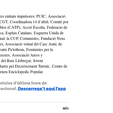
tres entitats impulsores: PUIC, Associació
GT, Coordinadora 14 d’abril, Comité por
eblos (CATP), Acció Escolta, Federació de
a, Esplais Catalans, Esquerra Unida de
onal, la CUP, Comunistes, Fundació Neus
es, Associació veïnal del Casc Antic de
atre Pa'tothom, Feministes per la
inxeres, Associació Ateos y
 del Baix Llobregat, Jovent
rris pel Decreixement Turístic, Centre de
teneu Enciclopedic Popular.
otícies d’última hora de
nacional.
Descarrega’t aquí l’app
MÉS