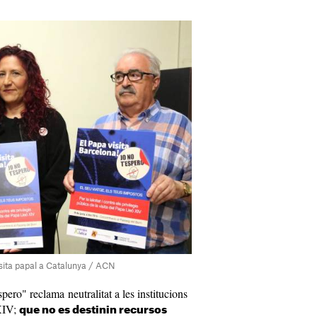
isita papal a Catalunya / ACN
pero" reclama neutralitat a les institucions
 XIV;
que no es destinin recursos