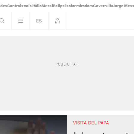
ades
Controls vols Itàlia
Messi
Eclipsi solar miradors
Govern Illa
Jorge Mess
VISITA DEL PAPA