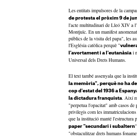
Les entitats impulsores de la camp
de protesta el pròxim 9 de ju
l'acte multitudinari de Lleó XIV a
Montjuïc. En un manifest anomenat "P
públics de la visita del papa", les a
l'Església catòlica perquè "
vulnera
i 
l'avortament i a l'eutanàsia
Universal dels Drets Humans.
El text també assenyala que la insti
la memòria", perquè no ha de
cop d'estat del 1936 a Espany
. Així m
la dictadura franquista
"perpetua l'opacitat" amb casos de 
privilegis com les immatriculacion
que la institució manté l'estructura 
"
paper "secundari i subaltern
"obstaculitzar drets humans foname