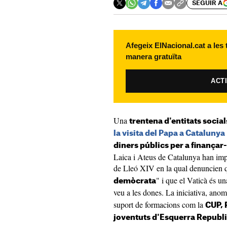
SEGUIR A
Afegeix ElNacional.cat a les
manera gratuïta
ACT
Una
trentena d'entitats social
la visita del Papa a Catalunya
diners públics per a finançar-
Laica i Ateus de Catalunya han imp
de Lleó XIV en la qual denuncien qu
" i que el Vaticà és u
demòcrata
veu a les dones. La iniciativa, ano
suport de formacions com la
CUP, 
joventuts d'Esquerra Republ