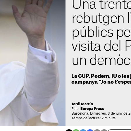
Una trente
rebutgen l
públics pe
visita del
un demòcr
La CUP, Podem, IU o les
campanya "Jo no t'espe
Jordi Martín
Foto:
Europa Press
Barcelona. Dimecres, 3 de juny de 2
Temps de lectura: 2 minuts