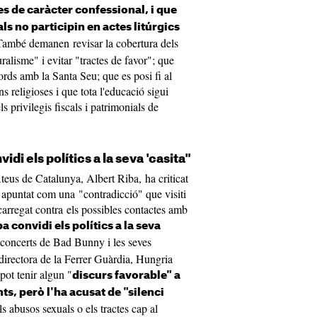
es de caràcter confessional, i que
ls no participin en actes litúrgics
També demanen revisar la cobertura dels
ralisme" i evitar "tractes de favor"; que
ords amb la Santa Seu; que es posi fi al
s religioses i que tota l'educació sigui
s privilegis fiscals i patrimonials de
di els polítics a la seva 'casita"
teus de Catalunya, Albert Riba, ha criticat
 apuntat com una "contradicció" que visiti
arregat contra els possibles contactes amb
 convidi els polítics a la seva
ls concerts de Bad Bunny i les seves
directora de la Ferrer Guàrdia, Hungria
pot tenir algun "
discurs favorable" a
ts, però l'ha acusat de "silenci
s abusos sexuals o els tractes cap al