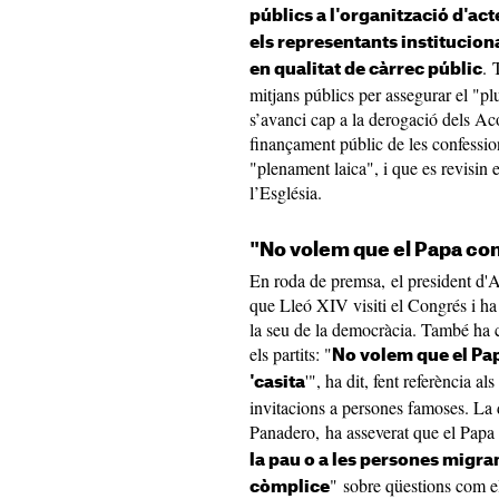
públics a l'organització d'act
els representants instituciona
. 
en qualitat de càrrec públic
mitjans públics per assegurar el "plu
s’avanci cap a la derogació dels Ac
finançament públic de les confession
"plenament laica", i que es revisin el
l’Església.
"No volem que el Papa convi
En roda de premsa, el president d'A
que Lleó XIV visiti el Congrés i ha
la seu de la democràcia. També ha c
els partits: "
No volem que el Papa
'", ha dit, fent referència a
'casita
invitacions a persones famoses. La 
Panadero, ha asseverat que el Papa 
la pau o a les persones migran
" sobre qüestions com el
còmplice