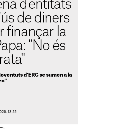
na d'entitats
'ús de diners
r finançar la
 Papa: "No és
ata"
 joventuts d'ERC se sumen a la
ro"
026. 13:55