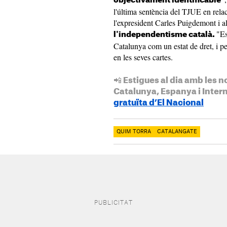
objectivament identificable"
l'última sentència del TJUE en rela
l'expresident Carles Puigdemont i alt
"Es
l'independentisme català.
Catalunya com un estat de dret, i 
en les seves cartes.
📲 Estigues al dia amb les n
Catalunya, Espanya i Inter
gratuïta d’El Nacional
QUIM TORRA
CATALANGATE