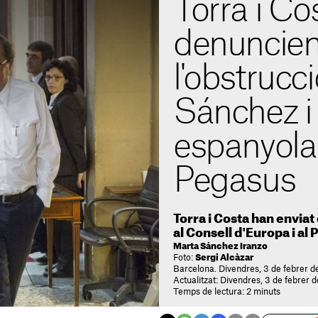
Torra i Co
denuncie
l'obstrucc
Sánchez i l
espanyola
Pegasus
Torra i Costa han envia
al Consell d'Europa i al
Marta Sánchez Iranzo
Foto:
Sergi Alcàzar
Barcelona. Divendres, 3 de febrer d
Actualitzat: Divendres, 3 de febrer 
Temps de lectura: 2 minuts