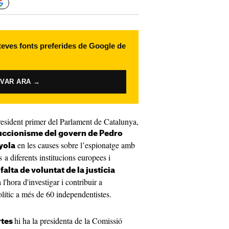
 teves fonts preferides de Google de
IVAR ARA →
resident primer del Parlament de Catalunya,
uccionisme del govern de Pedro
en les causes sobre l’espionatge amb
nyola
s a diferents institucions europees i
falta de voluntat de la justícia
l'hora d'investigar i contribuir a
olític a més de 60 independentistes.
hi ha la presidenta de la Comissió
rtes