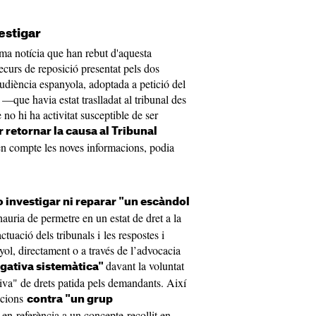
estigar
ima notícia que han rebut d'aquesta
recurs de reposició presentat pels dos
udiència espanyola, adoptada a petició del
—que havia estat traslladat al tribunal des
 hi ha activitat susceptible de ser
 retornar la causa al Tribunal
 en compte les noves informacions, podia
o investigar ni reparar "un escàndol
hauria de permetre en un estat de dret a la
tuació dels tribunals i les respostes i
yol, directament o a través de l’advocacia
davant la voluntat
egativa sistemàtica"
iva" de drets patida pels demandants. Així
acions
contra "un grup
, en referència a un concepte recollit en