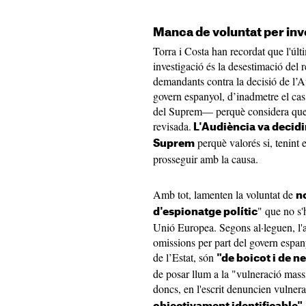
Manca de voluntat per inv
Torra i Costa han recordat que l'últ
investigació és la desestimació del 
demandants contra la decisió de l’A
govern espanyol, d’inadmetre el cas 
del Suprem— perquè considera que no
revisada.
L'Audiència va decidir
perquè valorés si, tenint
Suprem
prosseguir amb la causa.
Amb tot, lamenten la voluntat de
n
" que no s'
d'espionatge polític
Unió Europea. Segons al·leguen, l'ac
omissions per part del govern espan
de l’Estat, són
"de boicot i de n
de posar llum a la "vulneració mass
doncs, en l'escrit denuncien vulner