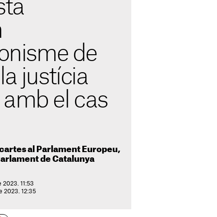
sta
n
ionisme de
a justícia
 amb el cas
t cartes al Parlament Europeu,
 Parlament de Catalunya
e 2023. 11:53
de 2023. 12:35