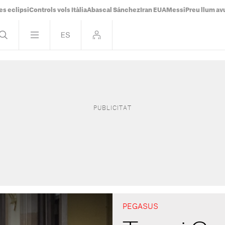
es eclipsi
Controls vols Itàlia
Abascal Sánchez
Iran EUA
Messi
Preu llum av
PEGASUS