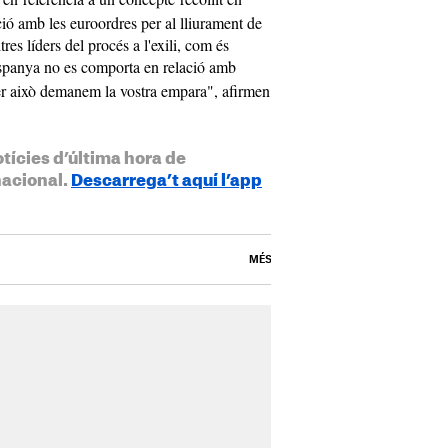
ció amb les euroordres per al lliurament de
res líders del procés a l'exili, com és
panya no es comporta en relació amb
per això demanem la vostra empara", afirmen
otícies d’última hora de
nacional.
Descarrega’t aquí l’app
MÉS