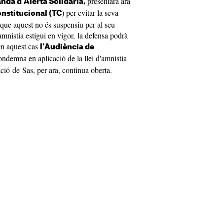
presentarà ara
nda d'Alerta Solidària,
) per evitar la seva
nstitucional (TC
a que aquest no és suspensiu per al seu
'amnistia estigui en vigor, la defensa podrà
en aquest cas
l'Audiència de
condemna en aplicació de la llei d'amnistia
ació de Sas, per ara, continua oberta.