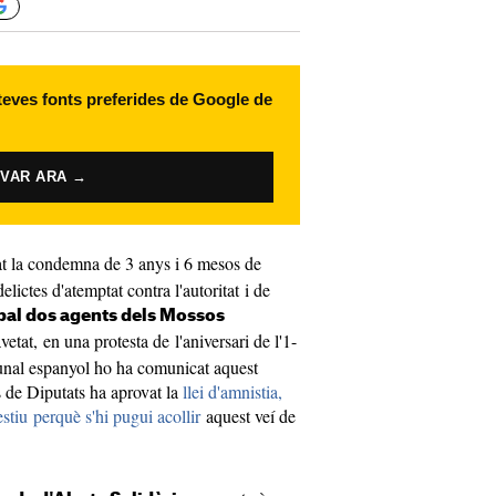
 teves fonts preferides de Google de
IVAR ARA →
t la condemna de 3 anys i 6 mesos de
lictes d'atemptat contra l'autoritat i de
pal dos agents dels Mossos
vetat, en una protesta de l'aniversari de l'1-
bunal espanyol ho ha comunicat aquest
s de Diputats ha aprovat la
llei d'amnistia,
estiu perquè s'hi pugui acollir
aquest veí de