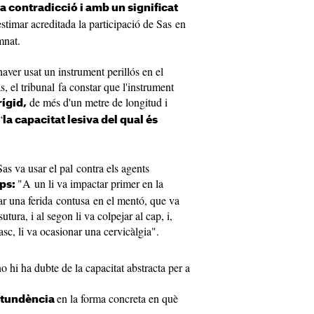
a contradicció i amb un significat
estimar acreditada la participació de Sas en
mnat.
haver usat un instrument perillós en el
s, el tribunal fa constar que l'instrument
de més d'un metre de longitud i
rígid,
“
la capacitat lesiva del qual és
as va usar el pal contra els agents
"A un li va impactar primer en la
aps:
usar una ferida contusa en el mentó, que va
utura, i al segon li va colpejar al cap, i,
asc, li va ocasionar una cervicàlgia".
o hi ha dubte de la capacitat abstracta per a
en la forma concreta en què
ontundència