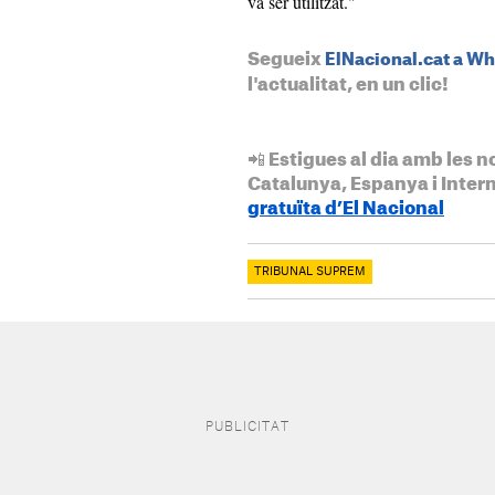
va ser utilitzat."
Segueix
ElNacional.cat a W
l'actualitat, en un clic!
📲 Estigues al dia amb les n
Catalunya, Espanya i Inter
gratuïta d’El Nacional
TRIBUNAL SUPREM