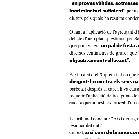
"
en proves vàlides, sotmeses 
per a 
incriminatori suficient"
els fets pels quals ha resultat conde
Quant a l'aplicació de l'agreujant d'
delicte d'atemptat, qüestionat per Sa
que portava era
un pal de fusta, 
diversos centímetres de gruix i que 
objectivament rellevant”.
Així mateix, el Suprem indica que S
dirigint-ho contra els seus c
barbeta i després al cap, i li va ca
requerir l'aplicació de tres punts de s
encara que aquest fos proveït d'un c
I el tribunal conclou: "Així doncs, n
lesionar del mitjà
emprat,
així com de la seva c