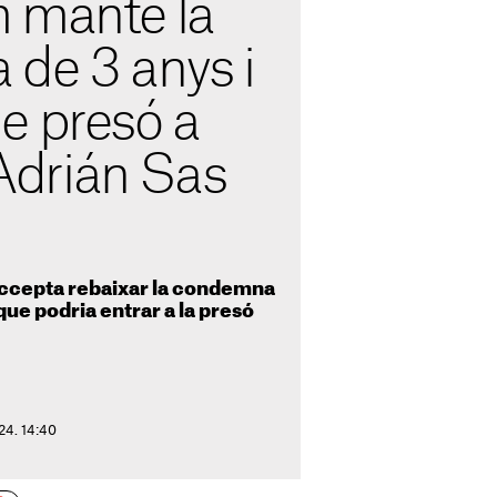
 manté la
de 3 anys i
e presó a
 Adrián Sas
accepta rebaixar la condemna
 que podria entrar a la presó
24. 14:40