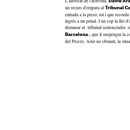
L'advocat de l'activista,
David Ara
un recurs d'empara al
Tribunal Co
entrada a la presó, tot i que record
ingrés a un penal. I un cop la llei d
demanar al tribunal sentenciador -
-, que li suspengui la 
Barcelona
del Procés. Això no obstant, la situ