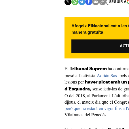
SEGUIR A
Afegeix ElNacional.cat a les
manera gratuïta
ACT
El
ha confirma
Tribunal Suprem
presó a l'activista
Adrián Sas
pels de
lesions per
haver picat amb un 
sense ferir-los de gra
d'Esquadra,
O del 2018, al Parlament. L'alt tri
dijous, el mateix dia que el Congré
però que no estarà en vigor fins a l'
Vilafranca del Penedès.