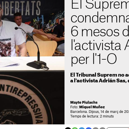
El Suprem
condemna 
6 mesos d
l'activista
per l'1-O
El Tribunal Suprem no 
a l'activista Adrián Sas,
Mayte Piulachs
Foto:
Miquel Muñoz
Barcelona. Dijous, 14 de març de 20
Temps de lectura: 2 minuts