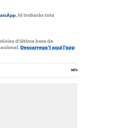
, hi trobaràs tota
hatsApp
otícies d’última hora de
nacional.
Descarrega’t aquí l’app
MÉS