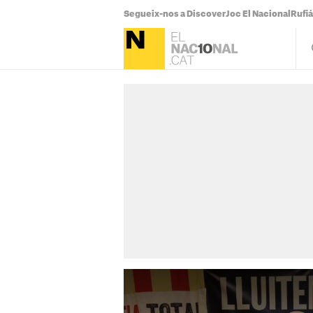
Segueix-nos a Discover
Joc El Nacional
Rufi