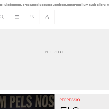
án Puigdemont
Jorge Messi
Sequera Londres
Ceuta
Preu llum avui
Felip VI 
REPRESSIÓ