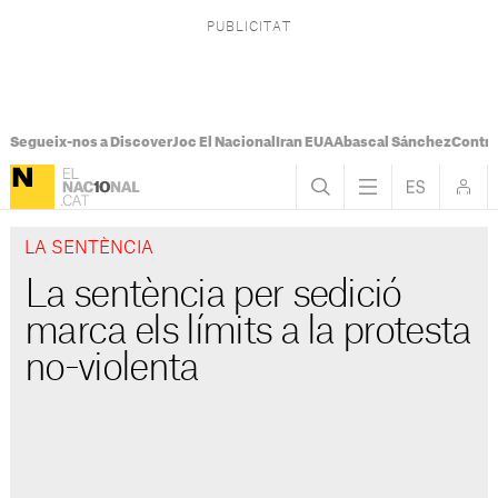
Segueix-nos a Discover
Joc El Nacional
Iran EUA
Abascal Sánchez
Control
LA SENTÈNCIA
La sentència per sedició
marca els límits a la protesta
no-violenta