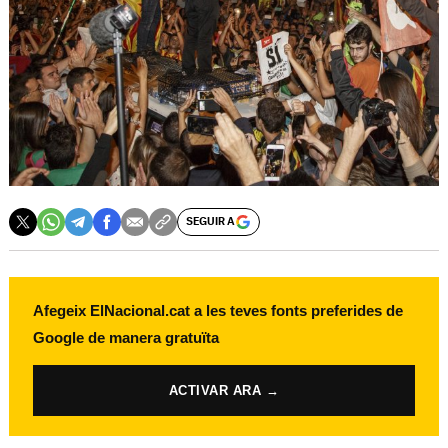
SEGUIR A
Afegeix ElNacional.cat a les teves fonts preferides de
Google de manera gratuïta
ACTIVAR ARA →