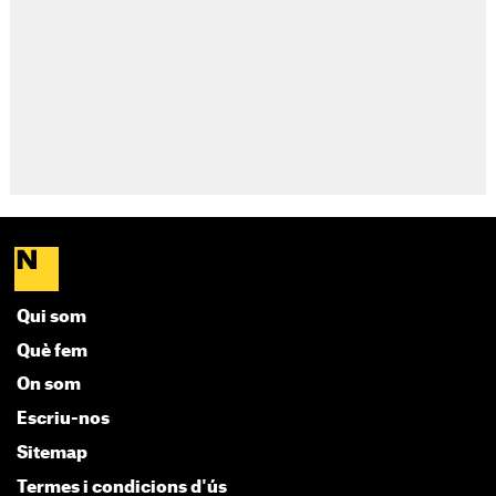
Qui som
Què fem
On som
Escriu-nos
Sitemap
Termes i condicions d'ús