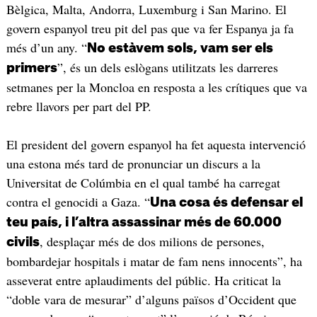
Bèlgica, Malta, Andorra, Luxemburg i San Marino. El
govern espanyol treu pit del pas que va fer Espanya ja fa
més d’un any. “
No estàvem sols, vam ser els
”, és un dels eslògans utilitzats les darreres
primers
setmanes per la Moncloa en resposta a les crítiques que va
rebre llavors per part del PP.
El president del govern espanyol ha fet aquesta intervenció
una estona més tard de pronunciar un discurs a la
Universitat de Colúmbia en el qual també ha carregat
contra el genocidi a Gaza. “
Una cosa és defensar el
teu país, i l’altra assassinar més de 60.000
, desplaçar més de dos milions de persones,
civils
bombardejar hospitals i matar de fam nens innocents”, ha
asseverat entre aplaudiments del públic. Ha criticat la
“doble vara de mesurar” d’alguns països d’Occident que