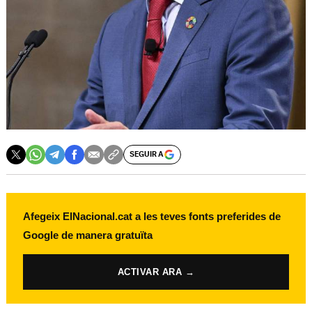
SEGUIR A
Afegeix ElNacional.cat a les teves fonts preferides de
Google de manera gratuïta
ACTIVAR ARA →