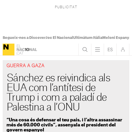
Segueix-nos a Discover
Joc El Nacional
Ultimàtum Itàlia
Meloni Espanya
GUERRA A GAZA
Sánchez es reivindica als
EUA com l’antítesi de
Trump i com a paladí de
Palestina a l’ONU
“Una cosa és defensar el teu país, i l’altra assassinar
més de 60.000 civils”, assenyala el president del
govern espanyol