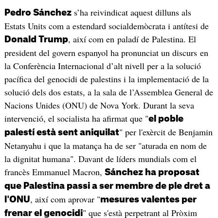
s’ha reivindicat aquest dilluns als
Pedro Sánchez
Estats Units com a estendard socialdemòcrata i antítesi de
, així com en paladí de Palestina. El
Donald Trump
president del govern espanyol ha pronunciat un discurs en
la Conferència Internacional d’alt nivell per a la solució
pacífica del genocidi de palestins i la implementació de la
solució dels dos estats, a la sala de l’Assemblea General de
Nacions Unides (ONU) de Nova York. Durant la seva
intervenció, el socialista ha afirmat que "
el poble
" per l'exèrcit de Benjamin
palestí està sent aniquilat
Netanyahu i que la matança ha de ser "aturada en nom de
la dignitat humana". Davant de líders mundials com el
francès Emmanuel Macron,
Sánchez ha proposat
que Palestina passi a ser membre de ple dret a
, així com aprovar "
l'ONU
mesures valentes per
" que s'està perpetrant al Pròxim
frenar el genocidi