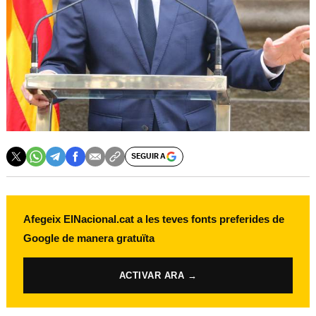
SEGUIR A
Afegeix ElNacional.cat a les teves fonts preferides de
Google de manera gratuïta
ACTIVAR ARA →