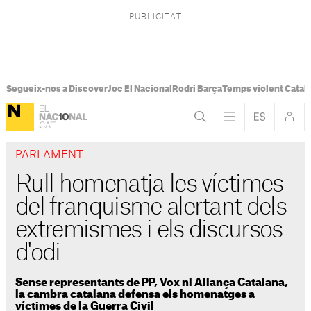
Segueix-nos a Discover
Joc El Nacional
Rodri Barça
Temps violent Catal
PARLAMENT
Rull homenatja les víctimes
del franquisme alertant dels
extremismes i els discursos
d'odi
Sense representants de PP, Vox ni Aliança Catalana,
la cambra catalana defensa els homenatges a
víctimes de la Guerra Civil