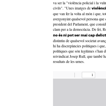
va ser la "violència policial i la vuln
civils". "Unes imatges de
violènci
que van fer la volta al món i que, to
avergonyint qualsevol persona que di
president del Parlament, que consi
clam per a la democràcia. De fet, 
no és ni pot ser mai cap delic
distintiu de qualsevol societat ava
hi ha discrepàncies polítiques i que
polítiques que són legítimes s’han 
reivindicat Josep Rull, que també ha 
resultats de les urnes.