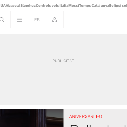
 EUA
Abascal Sánchez
Controls vols Itàlia
Messi
Temps Catalunya
Eclipsi so
ANIVERSARI 1-O