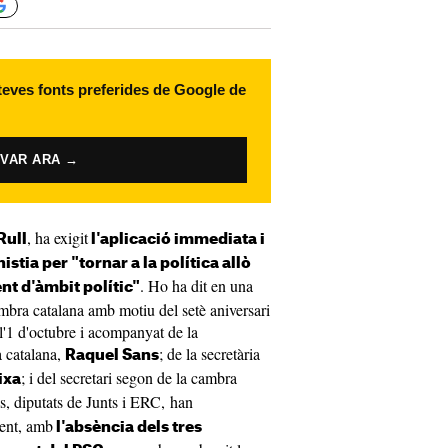
 teves fonts preferides de Google de
IVAR ARA →
, ha exigit
Rull
l'aplicació immediata i
istia per "tornar a la política allò
. Ho ha dit en una
nt d'àmbit polític"
ambra catalana amb motiu del setè aniversari
'1 d'octubre i acompanyat de la
a catalana,
; de la secretària
Raquel Sans
; i del secretari segon de la cambra
ixa
lls, diputats de Junts i ERC, han
ment, amb
l'absència dels tres