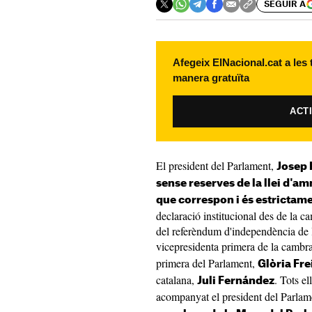
SEGUIR A
Afegeix ElNacional.cat a les
manera gratuïta
ACT
El president del Parlament,
Josep 
sense reserves de la llei d'amn
que correspon i és estrictame
declaració institucional des de la c
del referèndum d'independència de l
vicepresidenta primera de la cambr
primera del Parlament,
Glòria Fre
catalana,
. Tots e
Juli Fernández
acompanyat el president del Parla