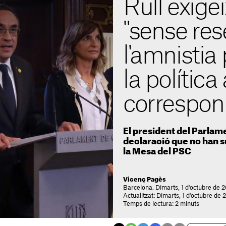
Rull exigei
"sense res
l'amnistia 
la política
correspon
El president del Parlame
declaració que no han s
la Mesa del PSC
Vicenç Pagès
Barcelona. Dimarts, 1 d'octubre de 
Actualitzat: Dimarts, 1 d'octubre de 
Temps de lectura: 2 minuts