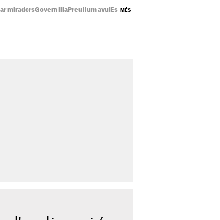
lar miradors
Govern Illa
Preu llum avui
Estrenes Netflix
Plans Catalunya ago
MÉS