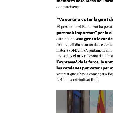
membres de la Mesa del Parl
compareixença.
"Va sortir a votar la gent de
El president del Parlament ha posa
part molt important" per la 
carrer per a votar
gent a favor del
fixat aquell dia com un dels esdeven
història col·lectiva", juntament amb e
"potser és el més rellevant de la his
l’expressió de la força, la uni
les catalanes per votar i per
voluntat que s’havia començat a for
2014", ha reivindicat Rull.