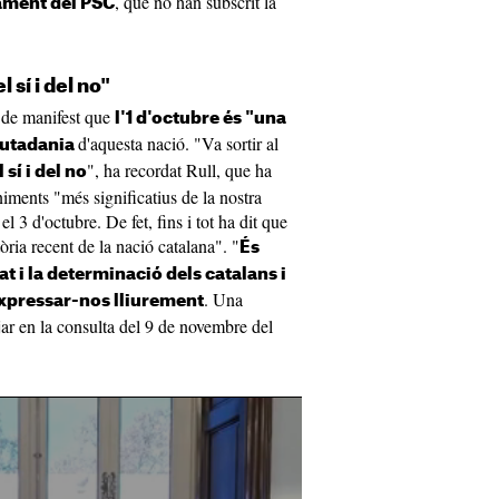
, que no han subscrit la
ament del PSC
l sí i del no"
t de manifest que
l'1 d'octubre és "una
d'aquesta nació. "Va sortir al
ciutadania
", ha recordat Rull, que ha
 sí i del no
iments "més significatius de la nostra
l 3 d'octubre. De fet, fins i tot ha dit que
tòria recent de la nació catalana". "
És
tat i la determinació dels catalans i
. Una
 expressar-nos lliurement
jar en la consulta del 9 de novembre del