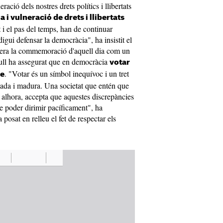
eració dels nostres drets polítics i llibertats
a i vulneració de drets i llibertats
t i el pas del temps, han de continuar
gui defensar la democràcia", ha insistit el
dera la commemoració d'aquell dia com un
Rull ha assegurat que en democràcia
votar
. "Votar és un símbol inequívoc i un tret
te
nçada i madura. Una societat que entén que
, alhora, accepta que aquestes discrepàncies
de poder dirimir pacíficament", ha
posat en relleu el fet de respectar els