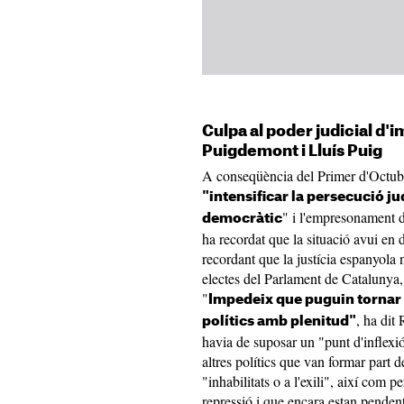
Culpa al poder judicial d'im
Puigdemont i Lluís Puig
A conseqüència del Primer d'Octubr
"intensificar la persecució ju
" i l'empresonament de 
democràtic
ha recordat que la situació avui en d
recordant que la justícia espanyola n
electes del Parlament de Catalunya,
"
Impedeix que puguin tornar de
, ha dit
polítics amb plenitud"
havia de suposar un "punt d'inflexi
altres polítics que van formar par
"inhabilitats o a l'exili", així com 
repressió i que encara estan pendents