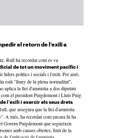
pedir el retorn de l'exili a
e, Rull ha recordat com es va
dicial de tot un moviment pacífic i
líders polítics i socials i l'exili. Per això,
ia està "lluny de la plena normalitat",
o aplica la llei d'amnistia a dos diputats
 com el president Puigdemont i Lluís Puig.
 l'exili i exercir els seus drets
 Rull, que assegura que la llei d'amnistia
ó". A més, ha recordat com encara hi ha
t del Govern Puigdemont que segueixen
persones amb causes obertes, fruit de la
 de l'aplicació de l'amnistia.