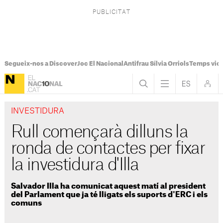
Segueix-nos a Discover
Joc El Nacional
Antifrau Sílvia Orriols
Temps viol
INVESTIDURA
Rull començarà dilluns la
ronda de contactes per fixar
la investidura d'Illa
Salvador Illa ha comunicat aquest matí al president
del Parlament que ja té lligats els suports d'ERC i els
comuns