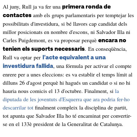
Al juny, Rull ja va fer una
primera ronda de
amb els grups parlamentaris per temptejar les
contactes
possibilitats d'investidura, si bé llavors cap candidat dels
millor posicionats en nombre d'escons, ni Salvador Illa ni
Carles Puigdemont, es va proposar perquè
encara no
. En conseqüència,
tenien els suports necessaris
Rull va optar per
l'acte equivalent a una
, una fórmula per activar el compte
investidura fallida
enrere per a unes eleccions: es va establir el temps límit al
dilluns 26 d'agost perquè hi hagués un candidat o si no hi
hauria nous comicis el 13 d'octubre. Finalment, si
la
diputada de les joventuts d'Esquerra que ara podria fer-ho
descarrilar tot
finalment compleix la disciplina de partit,
tot apunta que Salvador Illa ho té encaminat per convertir-
se en el 133è president de la Generalitat de Catalunya.