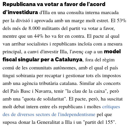
Republicana va votar a favor de l'acord
d'Illa en una consulta interna marcada
d'investidura
per la divisió i aprovada amb un marge molt estret. El 53%
dels més de 8.000 militants del partit va votar a favor,
mentre que un 44% ho va fer en contra. El pacte al qual
van arribar socialistes i republicans incloïa com a mesura
principal, a canvi d'investir Illa, l'avenç cap a un
model
, fora del règim
fiscal singular per a Catalunya
comú de les comunitats autònomes, amb el qual el país
tingui sobirania per recaptar i gestionar tots els impostos
amb una agència tributària catalana. Similar als concerts
del País Basc i Navarra, tenir "la clau de la caixa", però
amb una "quota de solidaritat". El pacte, però, ha suscitat
molt debat intern entre els republicans i moltes
crítiques
des de diversos sectors de l'independentisme
pel que
suposa donar la Generalitat a Illa i un "partit del 155".