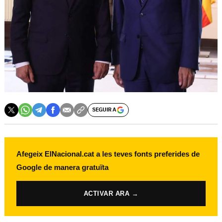
SEGUIR A
Afegeix ElNacional.cat a les teves fonts preferides de
Google de manera gratuïta
ACTIVAR ARA →