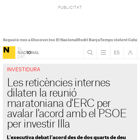
Segueix-nos a Discover
Joc El Nacional
Rodri Barça
Temps violent Catal
INVESTIDURA
Les reticències internes
dilaten la reunió
maratoniana d'ERC per
avalar l'acord amb el PSOE
per investir Illa
L'executiva debat l'acord des de dos quarts de deu