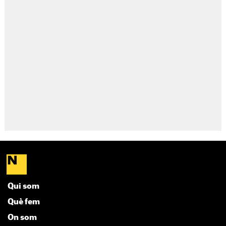
Qui som
Què fem
On som