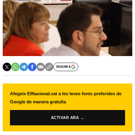
SEGUIR A
Afegeix ElNacional.cat a les teves fonts preferides de
Google de manera gratuïta
ACTIVAR ARA →