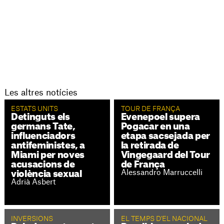
Les altres notícies
ESTATS UNITS
TOUR DE FRANÇA
Detinguts els
Evenepoel supera
germans Tate,
Pogacar en una
influenciadors
etapa sacsejada per
antifeministes, a
la retirada de
Miami per noves
Vingegaard del Tour
acusacions de
de França
Alessandro Marruccelli
violència sexual
Adrià Asbert
INVERSIONS
EL TEMPS D'EL NACIONAL