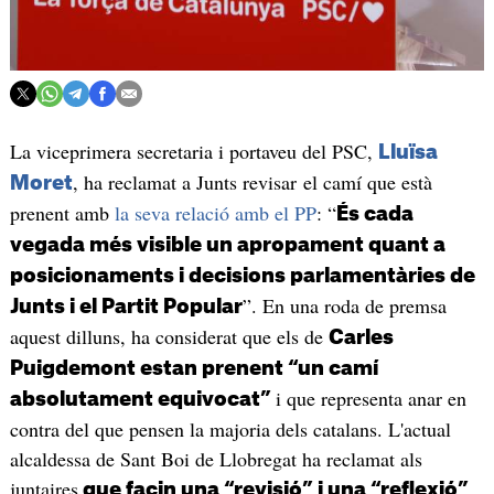
La viceprimera secretaria i portaveu del PSC,
Lluïsa
, ha reclamat a Junts revisar el camí que està
Moret
prenent amb
la seva relació amb el PP
: “
És cada
vegada més visible un apropament quant a
posicionaments i decisions parlamentàries de
”. En una roda de premsa
Junts i el Partit Popular
aquest dilluns, ha considerat que els de
Carles
Puigdemont estan prenent “un camí
i que representa anar en
absolutament equivocat”
contra del que pensen la majoria dels catalans. L'actual
alcaldessa de Sant Boi de Llobregat ha reclamat als
juntaires
que facin una “revisió” i una “reflexió”