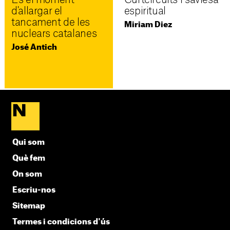
d'allargar el
espiritual
tancament de les
Miriam Diez
nuclears catalanes
José Antich
Qui som
Què fem
On som
Escriu-nos
Sitemap
Termes i condicions d'ús