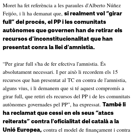
Moret ha fet referència a les paraules d'Alberto Núñez
Feijóo, i li ha demanat que,
si realment vol “girar
full” del procés, el PP i les comunitats
autònomes que governen han de retirar els
recursos d'inconstitucionalitat que han
presentat conra la llei d'amnistia.
“Per girar full s'ha de fer efectiva l'amnistia. És
absolutament necessari. I per això li recordem els 15
recursos que han presentat al TC en contra de l'amnistia,
alguns vius, i li demanem que si té aquest compromís a
girar full, que retiri els recursos del PP i de les comunitats
autònomes governades pel PP”, ha expressat.
També li
ha reclamat que cessi en els seus “atacs
reiterats” contra l'oficialitat del català a la
contra el model de finançament i contra
Unió Europea,