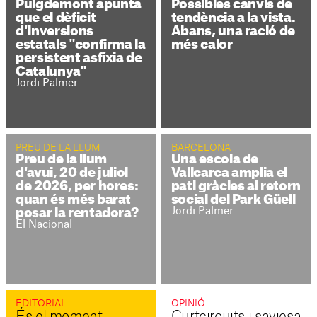
Puigdemont apunta
Possibles canvis de
que el dèficit
tendència a la vista.
d'inversions
Abans, una ració de
estatals "confirma la
més calor
persistent asfíxia de
Catalunya"
Jordi Palmer
PREU DE LA LLUM
BARCELONA
Preu de la llum
Una escola de
d'avui, 20 de juliol
Vallcarca amplia el
de 2026, per hores:
pati gràcies al retorn
quan és més barat
social del Park Güell
Jordi Palmer
posar la rentadora?
El Nacional
EDITORIAL
OPINIÓ
És el moment
Curtcircuits i saviesa