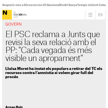
Segueix-nos a Discover
Joc El Nacional
Rodri Barça
Temps violent Catal
GOVERN
El PSC reclama a Junts que
revisi la seva relació amb el
PP: "Cada vegada és més
visible un apropament"
Lluïsa Moret ha instat els populars a retirar del TC els
recursos contra l'amnistia si volem girar full del
procés
Arnau Ruiz