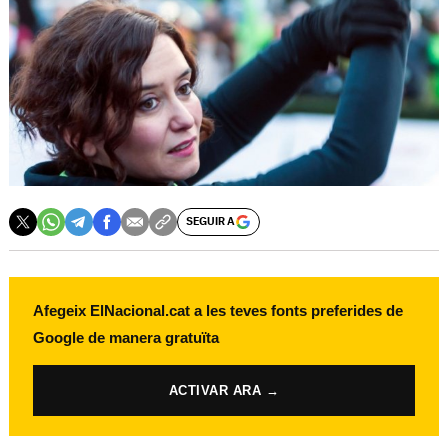
SEGUIR A
Afegeix ElNacional.cat a les teves fonts preferides de
Google de manera gratuïta
ACTIVAR ARA →