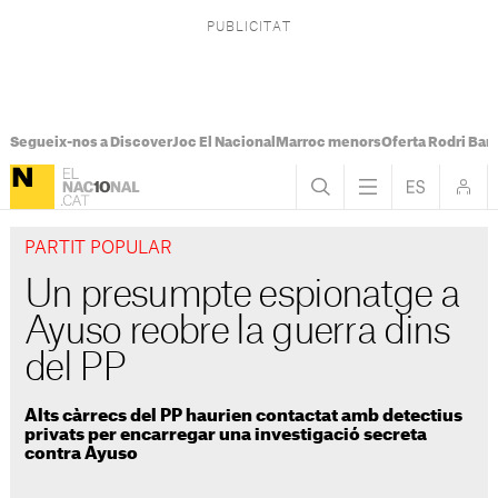
Segueix-nos a Discover
Joc El Nacional
Marroc menors
Oferta Rodri Bar
PARTIT POPULAR
Un presumpte espionatge a
Ayuso reobre la guerra dins
del PP
Alts càrrecs del PP haurien contactat amb detectius
privats per encarregar una investigació secreta
contra Ayuso