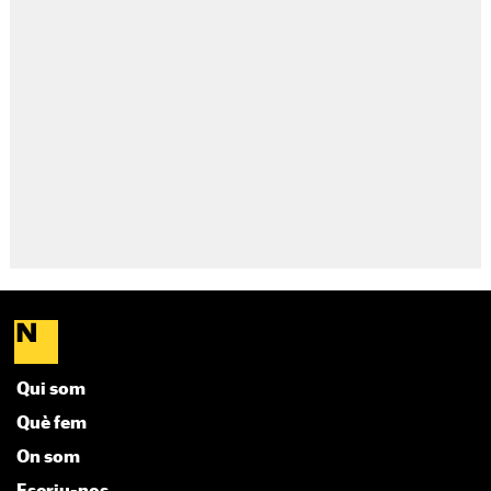
Qui som
Què fem
On som