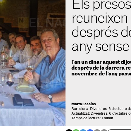
Els presos 
reuneixen 
després d
any sense
Fan un dinar aquest dijou
després de la darrera reu
novembre de l'any pass
Marta Lasalas
Barcelona. Divendres, 6 d'octubre de
Actualitzat: Divendres, 6 d'octubre 
Temps de lectura: 1 minut