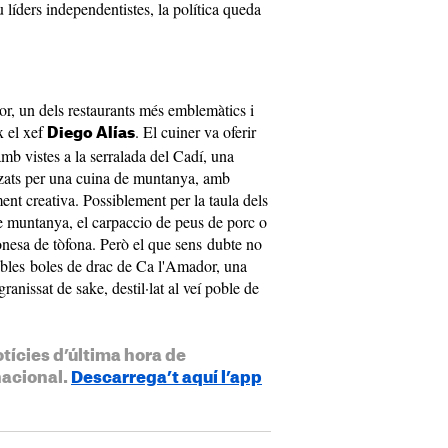
 líders independentistes, la política queda
or, un dels restaurants més emblemàtics i
x el xef
. El cuiner va oferir
Diego Alías
amb vistes a la serralada del Cadí, una
itzats per una cuina de muntanya, amb
ment creativa. Possiblement per la taula dels
de muntanya, el carpaccio de peus de porc o
ionesa de tòfona. Però el que sens dubte no
dibles boles de drac de Ca l'Amador, una
anissat de sake, destil·lat al veí poble de
otícies d’última hora de
nacional.
Descarrega’t aquí l’app