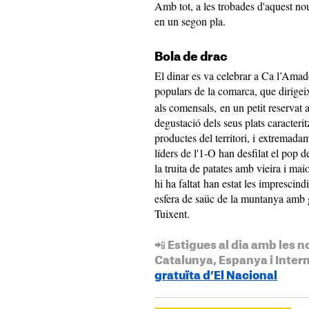
Amb tot, a les trobades d'aquest nou
en un segon pla.
Bola de drac
El dinar es va celebrar a Ca l’Amad
populars de la comarca, que dirigei
als comensals, en un petit reservat 
degustació dels seus plats caracter
productes del territori, i extremada
líders de l'1-O han desfilat el pop 
la truita de patates amb vieira i ma
hi ha faltat han estat les imprescin
esfera de saüc de la muntanya amb gr
Tuixent.
📲 Estigues al dia amb les n
Catalunya, Espanya i Inter
gratuïta d’El Nacional