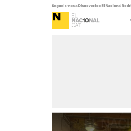
Segueix-nos a Discover
Joc El Nacional
Rodr