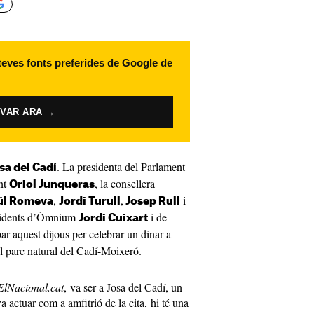
 teves fonts preferides de Google de
IVAR ARA →
. La presidenta del Parlament
sa del Cadí
ent
, la consellera
Oriol Junqueras
,
,
i
ül Romeva
Jordi Turull
Josep Rull
esidents d’Òmnium
i de
Jordi Cuixart
ar aquest dijous per celebrar un dinar a
el parc natural del Cadí-Moixeró.
ElNacional.cat
, va ser a Josa del Cadí, un
a actuar com a amfitrió de la cita, hi té una