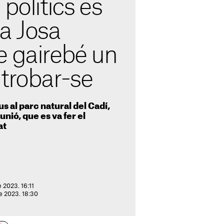
polítics es
a Josa
e gairebé un
 trobar-se
s al parc natural del Cadí,
nió, que es va fer el
at
 2023. 16:11
de 2023. 18:30