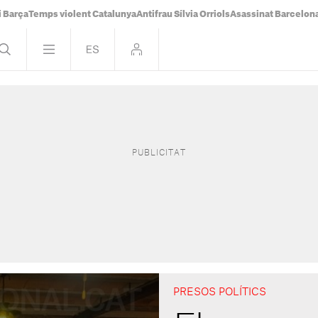
i Barça
Temps violent Catalunya
Antifrau Sílvia Orriols
Asassinat Barcelon
PRESOS POLÍTICS