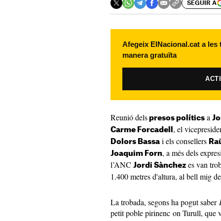
SEGUIR A
Afegeix ElNacional.cat a les
manera gratuïta
ACT
Reunió dels
a
presos polítics
Jo
, el vicepresid
Carme Forcadell
i els consellers
Dolors Bassa
Ra
, a més dels expr
Joaquim Forn
l’ANC
es van trob
Jordi Sànchez
1.400 metres d'altura, al bell mig d
La trobada, segons ha pogut saber
petit poble pirinenc on Turull, que v