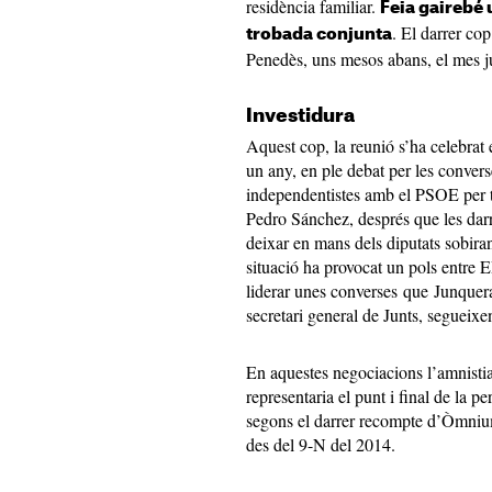
residència familiar.
Feia gairebé
. El darrer co
trobada conjunta
Penedès, uns mesos abans, el mes jul
Investidura
Aquest cop, la reunió s’ha celebrat e
un any, en ple debat per les convers
independentistes amb el PSOE per tir
Pedro Sánchez, després que les darr
deixar en mans dels diputats sobiran
situació ha provocat un pols entre E
liderar unes converses que Junquer
secretari general de Junts, segueixe
En aquestes negociacions l’amnistia
representaria el punt i final de la 
segons el darrer recompte d’Òmnium
des del 9-N del 2014.