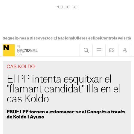
Segueix-nos a Discover
Joc El Nacional
Ulleres eclipsi
Controls vols Itàli
CAS KOLDO
El PP intenta esquitxar el
"flamant candidat" Illa en el
cas Koldo
PSOE i PP tornen a estomacar-se al Congrés a través
de Koldo i Ayuso