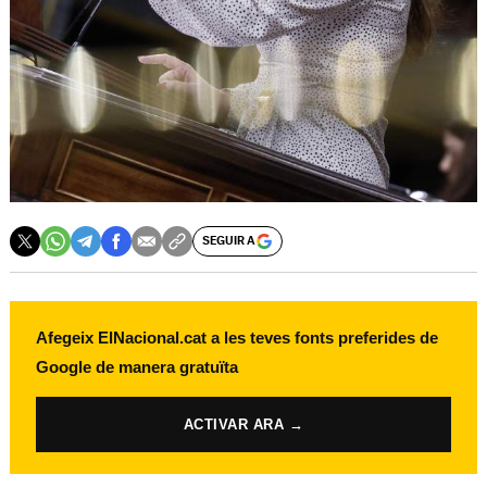
SEGUIR A
Afegeix ElNacional.cat a les teves fonts preferides de
Google de manera gratuïta
ACTIVAR ARA →