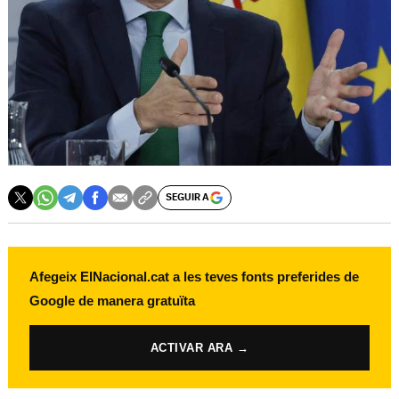
SEGUIR A
Afegeix ElNacional.cat a les teves fonts preferides de
Google de manera gratuïta
ACTIVAR ARA →