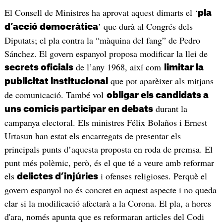
El Consell de Ministres ha aprovat aquest dimarts el ‘
pla
’ que durà al Congrés dels
d’acció democràtica
Diputats; el pla contra la “màquina del fang” de Pedro
Sánchez. El govern espanyol proposa modificar la llei de
de l’any 1968, així com
secrets oficials
limitar la
que pot aparèixer als mitjans
publicitat institucional
de comunicació. També vol
obligar els candidats a
durant la
uns comicis participar en debats
campanya electoral. Els ministres Félix Bolaños i Ernest
Urtasun han estat els encarregats de presentar els
principals punts d’aquesta proposta en roda de premsa. El
punt més polèmic, però, és el que té a veure amb reformar
els
i ofenses religioses. Perquè el
delictes d’injúries
govern espanyol no és concret en aquest aspecte i no queda
clar si la modificació afectarà a la Corona. El pla, a hores
d'ara, només apunta que es reformaran articles del Codi