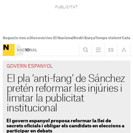
Segueix-nos a Discover
Joc El Nacional
Rodri Barça
Temps violent Catal
GOVERN ESPANYOL
El pla ‘anti-fang’ de Sánchez
pretén reformar les injúries i
limitar la publicitat
institucional
El govern espanyol proposa reformar la llei de
secrets oficials i obligar els candidats en eleccions a
participar en debats