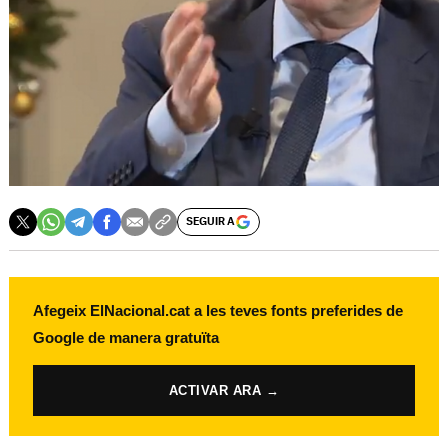
SEGUIR A
Afegeix ElNacional.cat a les teves fonts preferides de
Google de manera gratuïta
ACTIVAR ARA →