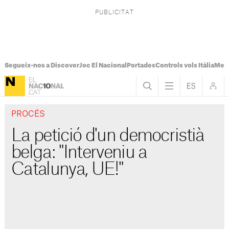
Segueix-nos a Discover
Joc El Nacional
Portades
Controls vols Itàlia
Mes
PROCÉS
La petició d'un democristià
belga: "Interveniu a
Catalunya, UE!"