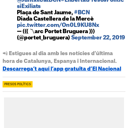
@JuntsxCatBCN
#LlibertatPresosPolitic
siExiliats
Plaça de Sant Jaume,
#BCN
Diada Castellera de la Mercè
pic.twitter.com/On0L9KU8Nx
— ((( 〽️arc Portet Bruguera )))
(@portet_bruguera)
September 22, 2019
📲 Estigues al dia amb les notícies d’última
hora de Catalunya, Espanya i Internacional.
Descarrega’t aquí l’app gratuïta d’El Nacional
PRESOS POLÍTICS