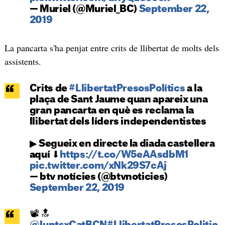
— Muriel (@Muriel_BC)
September 22,
2019
La pancarta s'ha penjat entre crits de llibertat de molts dels
assistents.
Crits de
#LlibertatPresosPolítics
a la
plaça de Sant Jaume quan apareix una
gran pancarta en què es reclama la
llibertat dels líders independentistes
▶ Segueix en directe la diada castellera
aquí ⬇
https://t.co/W5eAAsdbM1
pic.twitter.com/xNk29S7cAj
— btv notícies (@btvnoticies)
September 22, 2019
📽 🔝