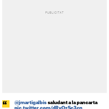
@jmartigalbis
saludant a la pancarta
pic.twitter.com/dRyQzSc3cn