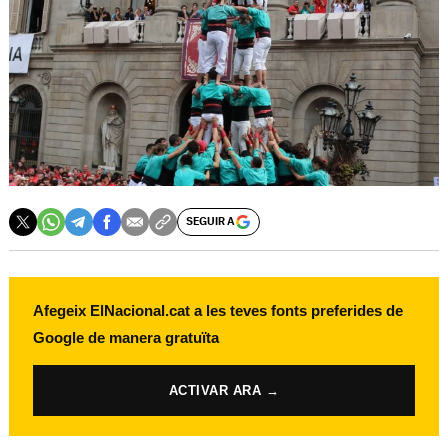
SEGUIR A
Afegeix ElNacional.cat a les teves fonts preferides de
Google de manera gratuïta
ACTIVAR ARA →